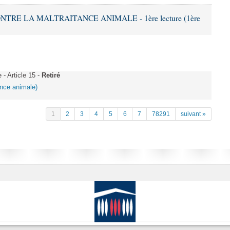
ONTRE LA MALTRAITANCE ANIMALE - 1ère lecture (1ère
 Article 15 -
Retiré
tance animale)
1
2
3
4
5
6
7
78291
suivant »