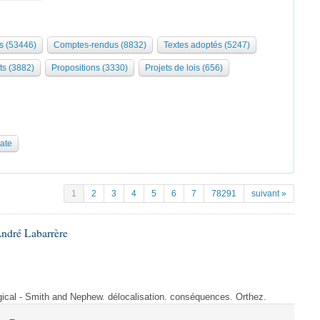
s (53446)
Comptes-rendus (8832)
Textes adoptés (5247)
ts (3882)
Propositions (3330)
Projets de lois (656)
date
1
2
3
4
5
6
7
78291
suivant »
André Labarrère
rgical - Smith and Nephew. délocalisation. conséquences. Orthez.