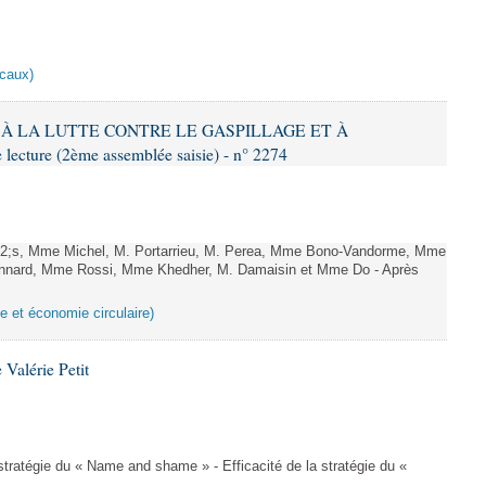
scaux)
IF À LA LUTTE CONTRE LE GASPILLAGE ET À
ture (2ème assemblée saisie) - n° 2274
;s, Mme Michel, M. Portarrieu, M. Perea, Mme Bono-Vandorme, Mme
nnard, Mme Rossi, Mme Khedher, M. Damaisin et Mme Do - Après
ge et économie circulaire)
Valérie Petit
a stratégie du « Name and shame » - Efficacité de la stratégie du «