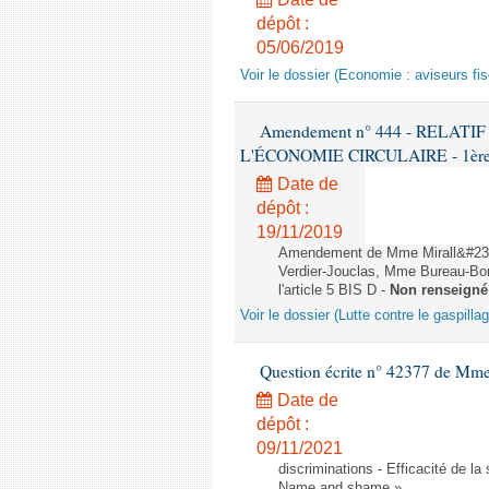
dépôt :
05/06/2019
Voir le dossier (Economie : aviseurs fi
Amendement n° 444 - RELAT
L'ÉCONOMIE CIRCULAIRE - 1ère lec
Date de
dépôt :
19/11/2019
Amendement de Mme Mirall&#232
Verdier-Jouclas, Mme Bureau-Bo
l'article 5 BIS D -
Non renseigné
Voir le dossier (Lutte contre le gaspilla
Question écrite n° 42377 de Mme 
Date de
dépôt :
09/11/2021
discriminations - Efficacité de l
Name and shame »