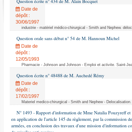
Question écrite n° 434 de M. Alain Bocquet
Rapports d'enquête
Rapports législatifs
Date de
dépôt :
Rapports sur l'application des lois
30/06/1997
Baromètre de l’application des lois
industrie - matériel médico-chirurgical - Smith and Nephew. délo
Question orale sans débat n° 54 de M. Hannoun Michel
Dossiers législatifs
Date de
Budget et sécurité sociale
dépôt :
Questions écrites et orales
12/05/1993
Comptes rendus des débats
Pharmacie - Johnson and Johnson - Emploi et activite. Saint-Je
Question écrite n° 48488 de M. Auchedé Rémy
Date de
dépôt :
17/02/1997
Materiel medico-chirurgical - Smith and Nephew - Delocalisatio
N° 1493 - Rapport d'information de Mme Natalia Pouzyreff et M
en application de l'article 145 du règlement, par la commission de
armées, en conclusion des travaux d'une mission d'information co