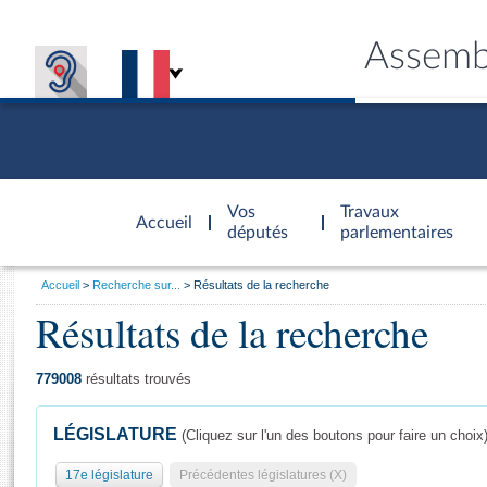
Assemb
Accèder à
la page
Vos
Travaux
Accueil
d'accueil
députés
parlementaires
Vous
Accueil
Recherche sur...
Résultats de la recherche
êtes
Résultats de la recherche
Général
ici
CONNEX
TRAVA
CONNA
DÉC
:
779008
résultats trouvés
LÉGISLATURE
(Cliquez sur l'un des boutons pour faire un choix
17e législature
Précédentes législatures (X)