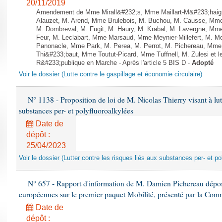
20/11/2019
Amendement de Mme Mirall&#232;s, Mme Maillart-M&#233;haign
Alauzet, M. Arend, Mme Brulebois, M. Buchou, M. Causse, Mme
M. Dombreval, M. Fugit, M. Haury, M. Krabal, M. Lavergne, Mm
Feur, M. Leclabart, Mme Marsaud, Mme Meynier-Millefert, M.
Panonacle, Mme Park, M. Perea, M. Perrot, M. Pichereau, Mme
Thi&#233;baut, Mme Toutut-Picard, Mme Tuffnell, M. Zulesi et 
R&#233;publique en Marche - Après l'article 5 BIS D -
Adopté
Voir le dossier (Lutte contre le gaspillage et économie circulaire)
N° 1138 - Proposition de loi de M. Nicolas Thierry visant à lutt
substances per- et polyfluoroalkylées
Date de
dépôt :
25/04/2023
Voir le dossier (Lutter contre les risques liés aux substances per- et po
N° 657 - Rapport d'information de M. Damien Pichereau déposé
européennes sur le premier paquet Mobilité, présenté par la Co
Date de
dépôt :