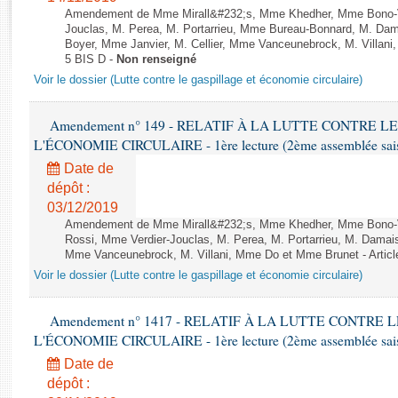
Rapports d'enquête
Amendement de Mme Mirall&#232;s, Mme Khedher, Mme Bono-
Rapports législatifs
Jouclas, M. Perea, M. Portarrieu, Mme Bureau-Bonnard, M. Da
Boyer, Mme Janvier, M. Cellier, Mme Vanceunebrock, M. Villani,
Rapports sur l'application des lois
5 BIS D -
Non renseigné
Baromètre de l’application des lois
Voir le dossier (Lutte contre le gaspillage et économie circulaire)
Dossiers législatifs
Amendement n° 149 - RELATIF À LA LUTTE CONTRE L
L'ÉCONOMIE CIRCULAIRE - 1ère lecture (2ème assemblée saisi
Budget et sécurité sociale
Questions écrites et orales
Date de
dépôt :
Comptes rendus des débats
03/12/2019
Amendement de Mme Mirall&#232;s, Mme Khedher, Mme Bono
Rossi, Mme Verdier-Jouclas, M. Perea, M. Portarrieu, M. Dama
Mme Vanceunebrock, M. Villani, Mme Do et Mme Brunet - Articl
Voir le dossier (Lutte contre le gaspillage et économie circulaire)
Amendement n° 1417 - RELATIF À LA LUTTE CONTRE 
L'ÉCONOMIE CIRCULAIRE - 1ère lecture (2ème assemblée saisi
Date de
dépôt :