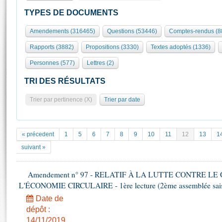
S'id
Présidence
Séance publique
Rôle et pouvoirs de l'Assemblée
Visiter l'Assemblée
TYPES DE DOCUMENTS
Fiches « Connaissance de l’Assemblée »
577 députés
Commissions et autres organes
Visite virtuelle du palais Bourbon
Amendements (316465)
Questions (53446)
Comptes-rendus (8
Organisation de l'Assemblée
Groupes politiques
Europe et International
Assister à une séance
Mot
Rapports (3882)
Propositions (3330)
Textes adoptés (1336)
Présidence
Conférence des Présidents
Bureau
Collège des Ques
Élections législatives
Contrôle et évaluation
Accès des chercheurs à l’Assemblée
Personnes (577)
Lettres (2)
Congrès
Les évènements
S'inscrire
TRI DES RÉSULTATS
Pétitions
Statistiques et chiffres clés
Trier par pertinence (X)
Trier par date
Transparence et déontologie
Vous n'ave
Patrimoine
E
Documents de référence
La Bibliothèque
( Constitution | Règlement de l'Assemblée ... )
Documents parlementaires
« précedent
1
5
6
7
8
9
10
11
12
13
1
Les archives
Projets de loi
suivant »
Contacts et plan d'accès
Propositions de loi
Histoire
Photos libres de droit
Amendements
Amendement n° 97 - RELATIF À LA LUTTE CONTRE LE
Juniors
Textes adoptés
L'ÉCONOMIE CIRCULAIRE - 1ère lecture (2ème assemblée saisi
Anciennes législatures
Date de
Liens vers les sites publics
dépôt :
Rapports d'information
14/11/2019