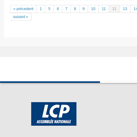
« précedent
1
5
6
7
8
9
10
11
12
13
1
suivant »