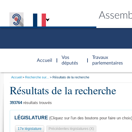
Assemb
Accèder à
la page
Vos
Travaux
Accueil
d'accueil
députés
parlementaires
Vous
Accueil
Recherche sur...
Résultats de la recherche
êtes
Résultats de la recherche
Général
ici
CONNEX
TRAVA
CONNA
DÉC
:
393764
résultats trouvés
LÉGISLATURE
(Cliquez sur l'un des boutons pour faire un choix
17e législature
Précédentes législatures (X)