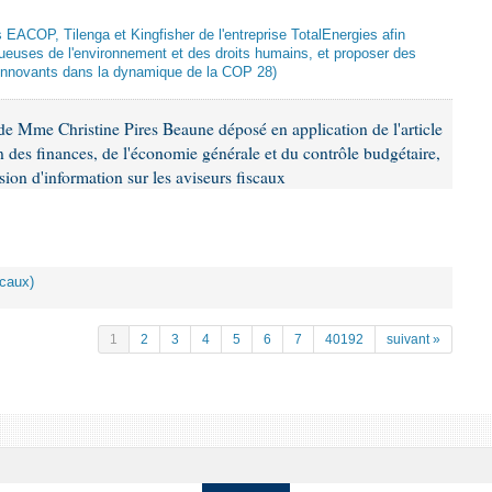
ts EACOP, Tilenga et Kingfisher de l'entreprise TotalEnergies afin
tueuses de l'environnement et des droits humains, et proposer des
innovants dans la dynamique de la COP 28)
e Mme Christine Pires Beaune déposé en application de l'article
 des finances, de l'économie générale et du contrôle budgétaire,
ion d'information sur les aviseurs fiscaux
scaux)
1
2
3
4
5
6
7
40192
suivant »