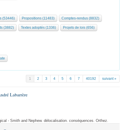
s (53446)
Propositions (11483)
Comptes-rendus (8832)
ts (3882)
Textes adoptés (1336)
Projets de lois (656)
date
1
2
3
4
5
6
7
40192
suivant »
André Labarrère
rgical - Smith and Nephew. délocalisation. conséquences. Orthez.