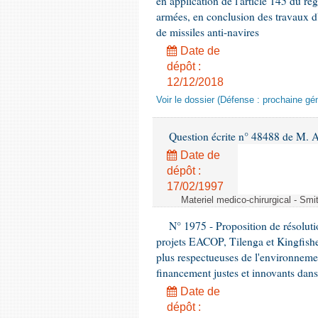
en application de l'article 145 du rè
armées, en conclusion des travaux d
de missiles anti-navires
Date de
dépôt :
12/12/2018
Voir le dossier (Défense : prochaine gén
Question écrite n° 48488 de M.
Date de
dépôt :
17/02/1997
Materiel medico-chirurgical - Sm
N° 1975 - Proposition de résolut
projets EACOP, Tilenga et Kingfisher
plus respectueuses de l'environneme
financement justes et innovants da
Date de
dépôt :