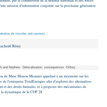
glement, par la commission de la défense nationale et des forces
'une mission d'information conjointe sur la prochaine génération
ération de missiles anti-navires)
 Auchedé Rémy
ith and Nephew - Delocalisation. consequences. Orthez.
ion de Mme Manon Meunier appelant à un moratoire sur les
 de l'entreprise TotalEnergies afin d'explorer des alternatives
nt et des droits humains, et à proposer des mécanismes de
ns la dynamique de la COP 28