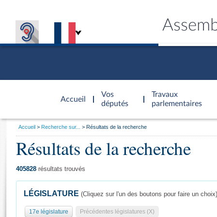
Assemb
Accèder à
la page
Vos
Travaux
Accueil
d'accueil
députés
parlementaires
Vous
Accueil
Recherche sur...
Résultats de la recherche
êtes
Résultats de la recherche
Général
ici
CONNEX
TRAVA
CONNA
DÉC
:
405828
résultats trouvés
LÉGISLATURE
(Cliquez sur l'un des boutons pour faire un choix
17e législature
Précédentes législatures (X)