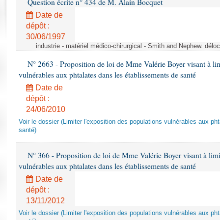
Question écrite n° 434 de M. Alain Bocquet
Rapports d'enquête
Rapports législatifs
Date de
dépôt :
Rapports sur l'application des lois
30/06/1997
Baromètre de l’application des lois
industrie - matériel médico-chirurgical - Smith and Nephew. délo
N° 2663 - Proposition de loi de Mme Valérie Boyer visant à lim
Dossiers législatifs
vulnérables aux phtalates dans les établissements de santé
Budget et sécurité sociale
Date de
Questions écrites et orales
dépôt :
Comptes rendus des débats
24/06/2010
Voir le dossier (Limiter l'exposition des populations vulnérables aux p
santé)
N° 366 - Proposition de loi de Mme Valérie Boyer visant à limit
vulnérables aux phtalates dans les établissements de santé
Date de
dépôt :
13/11/2012
Voir le dossier (Limiter l'exposition des populations vulnérables aux p