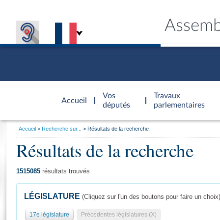
Assemb
Accèder à
la page
Vos
Travaux
Accueil
d'accueil
députés
parlementaires
Vous
Accueil
Recherche sur...
Résultats de la recherche
êtes
Résultats de la recherche
Général
ici
CONNEX
TRAVA
CONNA
DÉC
:
1515085
résultats trouvés
LÉGISLATURE
(Cliquez sur l'un des boutons pour faire un choix
17e législature
Précédentes législatures (X)