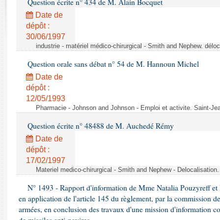
Question écrite n° 434 de M. Alain Bocquet
Rapports d'enquête
Rapports législatifs
Date de
dépôt :
Rapports sur l'application des lois
30/06/1997
Baromètre de l’application des lois
industrie - matériel médico-chirurgical - Smith and Nephew. délo
Question orale sans débat n° 54 de M. Hannoun Michel
Dossiers législatifs
Date de
Budget et sécurité sociale
dépôt :
Questions écrites et orales
12/05/1993
Comptes rendus des débats
Pharmacie - Johnson and Johnson - Emploi et activite. Saint-Je
Question écrite n° 48488 de M. Auchedé Rémy
Date de
dépôt :
17/02/1997
Materiel medico-chirurgical - Smith and Nephew - Delocalisatio
N° 1493 - Rapport d'information de Mme Natalia Pouzyreff et M
en application de l'article 145 du règlement, par la commission de
armées, en conclusion des travaux d'une mission d'information co