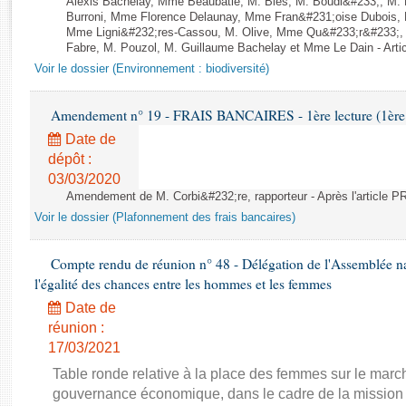
Alexis Bachelay, Mme Beaubatie, M. Bies, M. Boudi&#233;, M. B
Rapports d'enquête
Burroni, Mme Florence Delaunay, Mme Fran&#231;oise Dubois, 
Rapports législatifs
Mme Ligni&#232;res-Cassou, M. Olive, Mme Qu&#233;r&#233;
Fabre, M. Pouzol, M. Guillaume Bachelay et Mme Le Dain - Artic
Rapports sur l'application des lois
Voir le dossier (Environnement : biodiversité)
Baromètre de l’application des lois
Amendement n° 19 - FRAIS BANCAIRES - 1ère lecture (1ère a
Dossiers législatifs
Date de
Budget et sécurité sociale
dépôt :
Questions écrites et orales
03/03/2020
Comptes rendus des débats
Amendement de M. Corbi&#232;re, rapporteur - Après l'article
Voir le dossier (Plafonnement des frais bancaires)
Compte rendu de réunion n° 48 - Délégation de l'Assemblée na
l'égalité des chances entre les hommes et les femmes
Date de
réunion :
17/03/2021
Table ronde relative à la place des femmes sur le march
gouvernance économique, dans le cadre de la mission d'