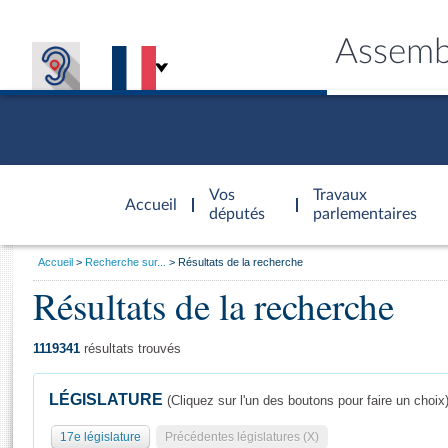
Assemb
Accèder à
la page
Vos
Travaux
Accueil
d'accueil
députés
parlementaires
Vous
Accueil
Recherche sur...
Résultats de la recherche
êtes
Résultats de la recherche
Général
ici
CONNEX
TRAVA
CONNA
DÉC
:
1119341
résultats trouvés
LÉGISLATURE
(Cliquez sur l'un des boutons pour faire un choix
17e législature
Précédentes législatures (X)