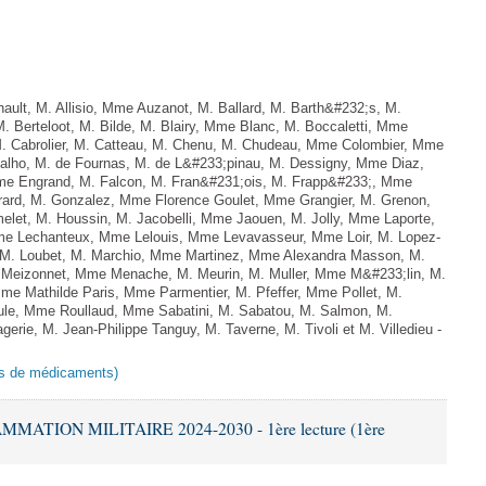
lt, M. Allisio, Mme Auzanot, M. Ballard, M. Barth&#232;s, M.
. Berteloot, M. Bilde, M. Blairy, Mme Blanc, M. Boccaletti, Mme
M. Cabrolier, M. Catteau, M. Chenu, M. Chudeau, Mme Colombier, Mme
lho, M. de Fournas, M. de L&#233;pinau, M. Dessigny, Mme Diaz,
e Engrand, M. Falcon, M. Fran&#231;ois, M. Frapp&#233;, Mme
 Girard, M. Gonzalez, Mme Florence Goulet, Mme Grangier, M. Grenon,
elet, M. Houssin, M. Jacobelli, Mme Jaouen, M. Jolly, Mme Laporte,
e Lechanteux, Mme Lelouis, Mme Levavasseur, Mme Loir, M. Lopez-
, M. Loubet, M. Marchio, Mme Martinez, Mme Alexandra Masson, M.
Meizonnet, Mme Menache, M. Meurin, M. Muller, Mme M&#233;lin, M.
e Mathilde Paris, Mme Parmentier, M. Pfeffer, Mme Pollet, M.
e, Mme Roullaud, Mme Sabatini, M. Sabatou, M. Salmon, M.
erie, M. Jean-Philippe Tanguy, M. Taverne, M. Tivoli et M. Villedieu -
ies de médicaments)
MATION MILITAIRE 2024-2030 - 1ère lecture (1ère