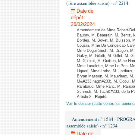
(1ère assemblée saisie) - n° 2214
Date de
dépôt :
26/02/2024
Amendement de Mme Robert-Dehau
Baubry, M. Beaurain, M. Bentz, M
Bordes, M. Bovet, M. Buisson, 
Cousin, Mme Da Conceicao Carva
Mme Dogor-Such, M. Dragon, Mm
Galzy, M. Giletti, M. Gillet, M.
M. Guiniot, M. Guitton, Mme Ham
Mme Lavalette, Mme Le Pen, Mm
Liguori, Mme Lorho, M. Lottiaux
Bryan Masson, M. Mauvieux, M. 
M&#233;nag&#233;, M. Odoul, Mm
Rambaud, Mme Ranc, M. Rancoul
Schreck, M. Tach&#233; de la Pag
Article 2 -
Rejeté
Voir le dossier (Lutte contre les pénur
Amendement n° 1584 - PROGRAM
assemblée saisie) - n° 1234
Date de