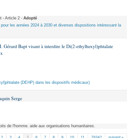
- Article 2 -
Adopté
e pour les années 2024 à 2030 et diverses dispositions intéressant la
 Gérard Bapt visant à interdire le Di(2-ethylhexyl)phtalate
ux
hexyl)phtalate (DEHP) dans les dispositifs médicaux)
nquin Serge
Droits de l'homme. aide aux organisations humanitaires.
2
3
4
5
6
7
8
9
10
11
79342
suivant »