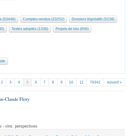
s (53446)
Comptes-rendus (23252)
Dossiers législatifs (5238)
30)
Textes adoptés (1336)
Projets de lois (656)
date
2
3
4
5
6
7
8
9
10
11
79342
suivant »
an-Claude Flory
s - vins. perspectives