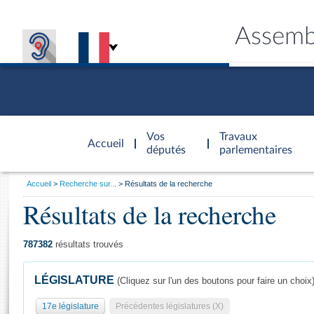
Assemb
Accèder à
la page
Vos
Travaux
Accueil
d'accueil
députés
parlementaires
Vous
Accueil
Recherche sur...
Résultats de la recherche
êtes
Résultats de la recherche
Général
ici
CONNEX
TRAVA
CONNA
DÉC
:
787382
résultats trouvés
LÉGISLATURE
(Cliquez sur l'un des boutons pour faire un choix
17e législature
Précédentes législatures (X)