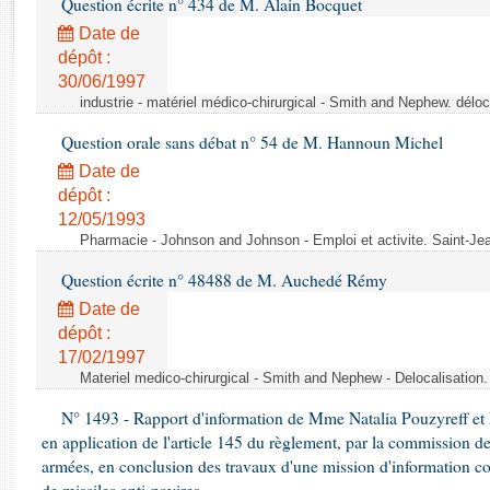
Question écrite n° 434 de M. Alain Bocquet
Rapports d'enquête
Rapports législatifs
Date de
dépôt :
Rapports sur l'application des lois
30/06/1997
Baromètre de l’application des lois
industrie - matériel médico-chirurgical - Smith and Nephew. délo
Question orale sans débat n° 54 de M. Hannoun Michel
Dossiers législatifs
Date de
Budget et sécurité sociale
dépôt :
Questions écrites et orales
12/05/1993
Comptes rendus des débats
Pharmacie - Johnson and Johnson - Emploi et activite. Saint-Je
Question écrite n° 48488 de M. Auchedé Rémy
Date de
dépôt :
17/02/1997
Materiel medico-chirurgical - Smith and Nephew - Delocalisatio
N° 1493 - Rapport d'information de Mme Natalia Pouzyreff et M
en application de l'article 145 du règlement, par la commission de
armées, en conclusion des travaux d'une mission d'information co