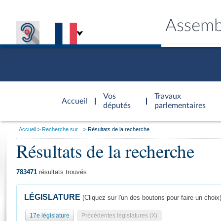
Assemb
Accèder à
la page
Vos
Travaux
Accueil
d'accueil
députés
parlementaires
Vous
Accueil
Recherche sur...
Résultats de la recherche
êtes
Résultats de la recherche
Général
ici
CONNEX
TRAVA
CONNA
DÉC
:
783471
résultats trouvés
LÉGISLATURE
(Cliquez sur l'un des boutons pour faire un choix
17e législature
Précédentes législatures (X)