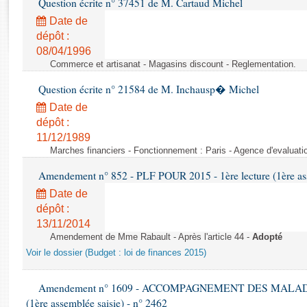
Question écrite n° 37451 de M. Cartaud Michel
Rapports d'enquête
Rapports législatifs
Date de
dépôt :
Rapports sur l'application des lois
08/04/1996
Baromètre de l’application des lois
Commerce et artisanat - Magasins discount - Reglementation.
Question écrite n° 21584 de M. Inchausp� Michel
Dossiers législatifs
Date de
Budget et sécurité sociale
dépôt :
Questions écrites et orales
11/12/1989
Comptes rendus des débats
Marches financiers - Fonctionnement : Paris - Agence d'evaluatio
Amendement n° 852 - PLF POUR 2015 - 1ère lecture (1ère ass
Date de
dépôt :
13/11/2014
Amendement de Mme Rabault - Après l'article 44 -
Adopté
Voir le dossier (Budget : loi de finances 2015)
Amendement n° 1609 - ACCOMPAGNEMENT DES MALADES E
(1ère assemblée saisie) - n° 2462