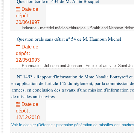
Question écrite n° 434 de M. Alain Bocquet
Rapports d'enquête
Rapports législatifs
Date de
dépôt :
Rapports sur l'application des lois
30/06/1997
Baromètre de l’application des lois
industrie - matériel médico-chirurgical - Smith and Nephew. délo
Question orale sans débat n° 54 de M. Hannoun Michel
Dossiers législatifs
Date de
Budget et sécurité sociale
dépôt :
Questions écrites et orales
12/05/1993
Comptes rendus des débats
Pharmacie - Johnson and Johnson - Emploi et activite. Saint-Je
N° 1493 - Rapport d'information de Mme Natalia Pouzyreff et M
en application de l'article 145 du règlement, par la commission de
armées, en conclusion des travaux d'une mission d'information co
de missiles anti-navires
Date de
dépôt :
12/12/2018
Voir le dossier (Défense : prochaine génération de missiles anti-navires