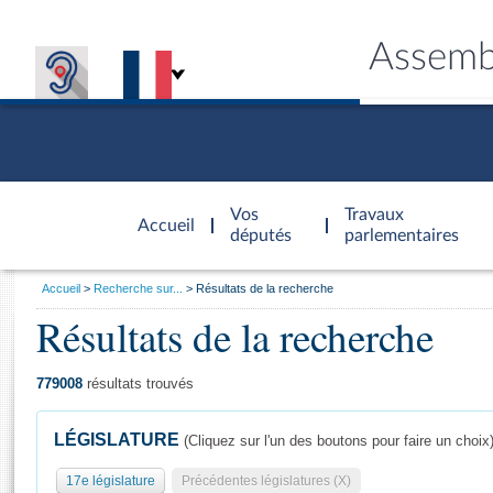
Assemb
Accèder à
la page
Vos
Travaux
Accueil
d'accueil
députés
parlementaires
Vous
Accueil
Recherche sur...
Résultats de la recherche
êtes
Résultats de la recherche
Général
ici
CONNEX
TRAVA
CONNA
DÉC
:
779008
résultats trouvés
LÉGISLATURE
(Cliquez sur l'un des boutons pour faire un choix
17e législature
Précédentes législatures (X)