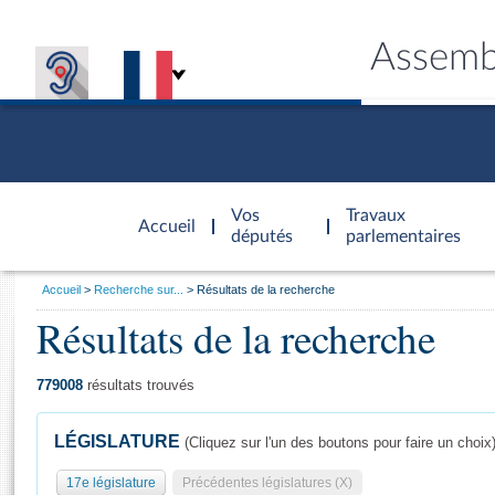
Assemb
Accèder à
la page
Vos
Travaux
Accueil
d'accueil
députés
parlementaires
Vous
Accueil
Recherche sur...
Résultats de la recherche
êtes
Résultats de la recherche
Général
ici
CONNEX
TRAVA
CONNA
DÉC
:
779008
résultats trouvés
LÉGISLATURE
(Cliquez sur l'un des boutons pour faire un choix
17e législature
Précédentes législatures (X)