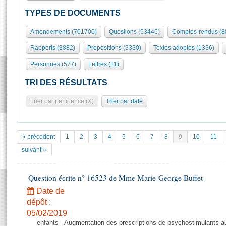
S'id
Présidence
Séance publique
Rôle et pouvoirs de l'Assemblée
Visiter l'Assemblée
TYPES DE DOCUMENTS
Fiches « Connaissance de l’Assemblée »
577 députés
Commissions et autres organes
Visite virtuelle du palais Bourbon
Amendements (701700)
Questions (53446)
Comptes-rendus (8
Organisation de l'Assemblée
Groupes politiques
Europe et International
Assister à une séance
Mot
Rapports (3882)
Propositions (3330)
Textes adoptés (1336)
Présidence
Conférence des Présidents
Bureau
Collège des Ques
Élections législatives
Contrôle et évaluation
Accès des chercheurs à l’Assemblée
Personnes (577)
Lettres (11)
Congrès
Les évènements
S'inscrire
TRI DES RÉSULTATS
Pétitions
Statistiques et chiffres clés
Trier par pertinence (X)
Trier par date
Transparence et déontologie
Vous n'ave
Patrimoine
E
Documents de référence
La Bibliothèque
( Constitution | Règlement de l'Assemblée ... )
Documents parlementaires
« précedent
1
2
3
4
5
6
7
8
9
10
11
Les archives
Projets de loi
suivant »
Contacts et plan d'accès
Propositions de loi
Histoire
Photos libres de droit
Amendements
Question écrite n° 16523 de Mme Marie-George Buffet
Juniors
Textes adoptés
Date de
Anciennes législatures
dépôt :
Liens vers les sites publics
05/02/2019
Rapports d'information
enfants - Augmentation des prescriptions de psychostimulants a