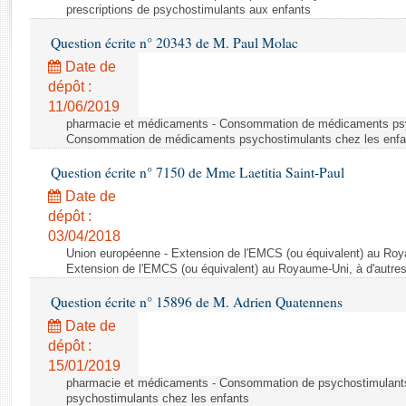
Rapports d'enquête
prescriptions de psychostimulants aux enfants
Rapports législatifs
Question écrite n° 20343 de M. Paul Molac
Rapports sur l'application des lois
Date de
Baromètre de l’application des lois
dépôt :
11/06/2019
Dossiers législatifs
pharmacie et médicaments - Consommation de médicaments psyc
Consommation de médicaments psychostimulants chez les enfa
Budget et sécurité sociale
Questions écrites et orales
Question écrite n° 7150 de Mme Laetitia Saint-Paul
Comptes rendus des débats
Date de
dépôt :
03/04/2018
Union européenne - Extension de l'EMCS (ou équivalent) au Roya
Extension de l'EMCS (ou équivalent) au Royaume-Uni, à d'autre
Question écrite n° 15896 de M. Adrien Quatennens
Date de
dépôt :
15/01/2019
pharmacie et médicaments - Consommation de psychostimulants
psychostimulants chez les enfants