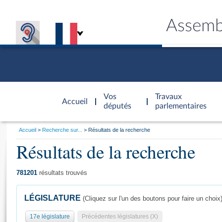
Assemb
Accèder à
la page
Vos
Travaux
Accueil
d'accueil
députés
parlementaires
Vous
Accueil
Recherche sur...
Résultats de la recherche
êtes
Résultats de la recherche
Général
ici
CONNEX
TRAVA
CONNA
DÉC
:
781201
résultats trouvés
LÉGISLATURE
(Cliquez sur l'un des boutons pour faire un choix
17e législature
Précédentes législatures (X)