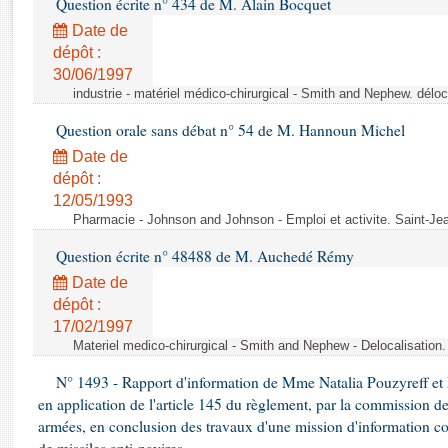
Question écrite n° 434 de M. Alain Bocquet
Rapports d'enquête
Rapports législatifs
Date de
dépôt :
Rapports sur l'application des lois
30/06/1997
Baromètre de l’application des lois
industrie - matériel médico-chirurgical - Smith and Nephew. délo
Question orale sans débat n° 54 de M. Hannoun Michel
Dossiers législatifs
Date de
Budget et sécurité sociale
dépôt :
Questions écrites et orales
12/05/1993
Comptes rendus des débats
Pharmacie - Johnson and Johnson - Emploi et activite. Saint-Je
Question écrite n° 48488 de M. Auchedé Rémy
Date de
dépôt :
17/02/1997
Materiel medico-chirurgical - Smith and Nephew - Delocalisatio
N° 1493 - Rapport d'information de Mme Natalia Pouzyreff et M
en application de l'article 145 du règlement, par la commission de
armées, en conclusion des travaux d'une mission d'information co