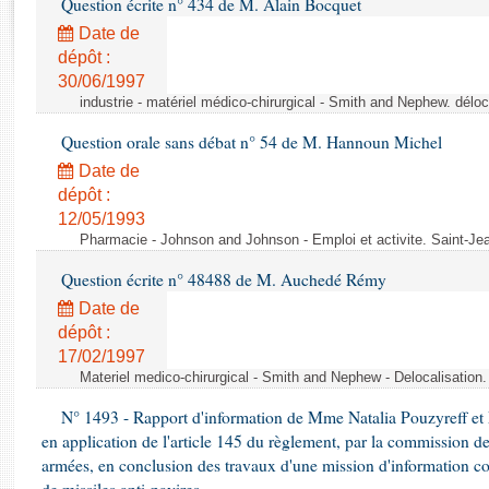
Question écrite n° 434 de M. Alain Bocquet
Rapports d'enquête
Rapports législatifs
Date de
dépôt :
Rapports sur l'application des lois
30/06/1997
Baromètre de l’application des lois
industrie - matériel médico-chirurgical - Smith and Nephew. délo
Question orale sans débat n° 54 de M. Hannoun Michel
Dossiers législatifs
Date de
Budget et sécurité sociale
dépôt :
Questions écrites et orales
12/05/1993
Comptes rendus des débats
Pharmacie - Johnson and Johnson - Emploi et activite. Saint-Je
Question écrite n° 48488 de M. Auchedé Rémy
Date de
dépôt :
17/02/1997
Materiel medico-chirurgical - Smith and Nephew - Delocalisatio
N° 1493 - Rapport d'information de Mme Natalia Pouzyreff et M
en application de l'article 145 du règlement, par la commission de
armées, en conclusion des travaux d'une mission d'information co