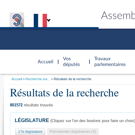
Assemb
Accèder à
la page
Vos
Travaux
Accueil
d'accueil
députés
parlementaires
Vous
Accueil
Recherche sur...
Résultats de la recherche
êtes
Résultats de la recherche
Général
ici
CONNEX
TRAVA
CONNA
DÉC
:
801572
résultats trouvés
LÉGISLATURE
(Cliquez sur l'un des boutons pour faire un choix
17e législature
Précédentes législatures (X)