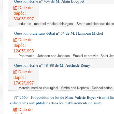
Question écrite n° 434 de M. Alain Bocquet
Rapports d'enquête
Rapports législatifs
Date de
dépôt :
Rapports sur l'application des lois
30/06/1997
Baromètre de l’application des lois
industrie - matériel médico-chirurgical - Smith and Nephew. délo
Question orale sans débat n° 54 de M. Hannoun Michel
Dossiers législatifs
Date de
Budget et sécurité sociale
dépôt :
Questions écrites et orales
12/05/1993
Comptes rendus des débats
Pharmacie - Johnson and Johnson - Emploi et activite. Saint-Je
Question écrite n° 48488 de M. Auchedé Rémy
Date de
dépôt :
17/02/1997
Materiel medico-chirurgical - Smith and Nephew - Delocalisatio
N° 2663 - Proposition de loi de Mme Valérie Boyer visant à lim
vulnérables aux phtalates dans les établissements de santé
Date de