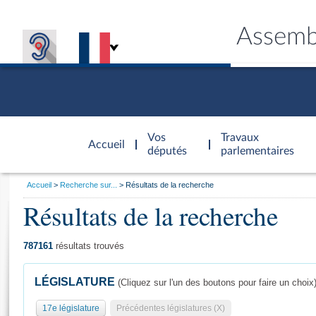
Assemb
Accèder à
la page
Vos
Travaux
Accueil
d'accueil
députés
parlementaires
Vous
Accueil
Recherche sur...
Résultats de la recherche
êtes
Résultats de la recherche
Général
ici
CONNEX
TRAVA
CONNA
DÉC
:
787161
résultats trouvés
LÉGISLATURE
(Cliquez sur l'un des boutons pour faire un choix
17e législature
Précédentes législatures (X)