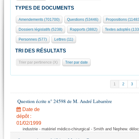
S'id
Présidence
Séance publique
Rôle et pouvoirs de l'Assemblée
Visiter l'Assemblée
TYPES DE DOCUMENTS
Fiches « Connaissance de l’Assemblée »
577 députés
Commissions et autres organes
Visite virtuelle du palais Bourbon
Amendements (701700)
Questions (53446)
Propositions (1148
Organisation de l'Assemblée
Groupes politiques
Europe et International
Assister à une séance
Mot
Dossiers législatifs (5238)
Rapports (3882)
Textes adoptés (133
Présidence
Conférence des Présidents
Bureau
Collège des Ques
Élections législatives
Contrôle et évaluation
Accès des chercheurs à l’Assemblée
Personnes (577)
Lettres (11)
Congrès
Les évènements
S'inscrire
TRI DES RÉSULTATS
Pétitions
Statistiques et chiffres clés
Trier par pertinence (X)
Trier par date
Transparence et déontologie
Vous n'ave
Patrimoine
E
Documents de référence
La Bibliothèque
( Constitution | Règlement de l'Assemblée ... )
Documents parlementaires
1
2
3
Les archives
Projets de loi
Contacts et plan d'accès
Propositions de loi
Question écrite n° 24598 de M. André Labarrère
Histoire
Photos libres de droit
Amendements
Date de
Juniors
Textes adoptés
dépôt :
Anciennes législatures
01/02/1999
industrie - matériel médico-chirurgical - Smith and Nephew. délo
Liens vers les sites publics
Rapports d'information