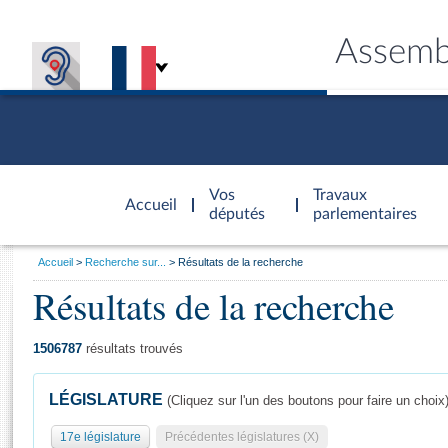
Assemb
Accèder à
la page
Vos
Travaux
Accueil
d'accueil
députés
parlementaires
Vous
Accueil
Recherche sur...
Résultats de la recherche
êtes
Résultats de la recherche
Général
ici
CONNEX
TRAVA
CONNA
DÉC
:
1506787
résultats trouvés
LÉGISLATURE
(Cliquez sur l'un des boutons pour faire un choix
17e législature
Précédentes législatures (X)