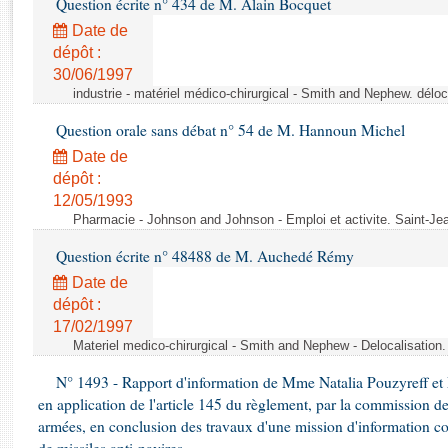
Question écrite n° 434 de M. Alain Bocquet
Rapports d'enquête
Rapports législatifs
Date de
dépôt :
Rapports sur l'application des lois
30/06/1997
Baromètre de l’application des lois
industrie - matériel médico-chirurgical - Smith and Nephew. délo
Question orale sans débat n° 54 de M. Hannoun Michel
Dossiers législatifs
Date de
Budget et sécurité sociale
dépôt :
Questions écrites et orales
12/05/1993
Comptes rendus des débats
Pharmacie - Johnson and Johnson - Emploi et activite. Saint-Je
Question écrite n° 48488 de M. Auchedé Rémy
Date de
dépôt :
17/02/1997
Materiel medico-chirurgical - Smith and Nephew - Delocalisatio
N° 1493 - Rapport d'information de Mme Natalia Pouzyreff et M
en application de l'article 145 du règlement, par la commission de
armées, en conclusion des travaux d'une mission d'information co