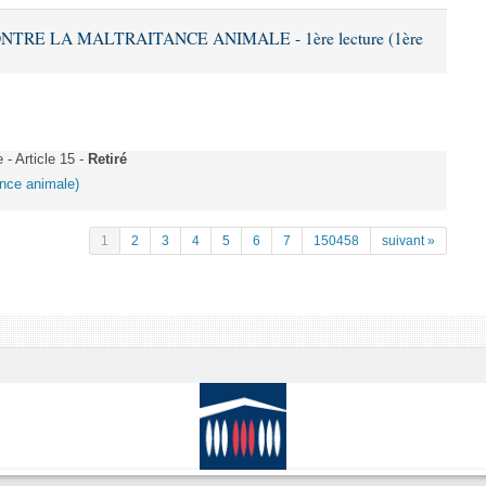
ONTRE LA MALTRAITANCE ANIMALE - 1ère lecture (1ère
 Article 15 -
Retiré
tance animale)
1
2
3
4
5
6
7
150458
suivant »