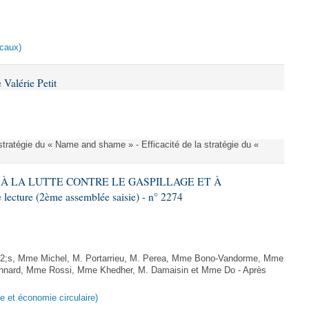
scaux)
Valérie Petit
a stratégie du « Name and shame » - Efficacité de la stratégie du «
IF À LA LUTTE CONTRE LE GASPILLAGE ET À
ture (2ème assemblée saisie) - n° 2274
;s, Mme Michel, M. Portarrieu, M. Perea, Mme Bono-Vandorme, Mme
nnard, Mme Rossi, Mme Khedher, M. Damaisin et Mme Do - Après
ge et économie circulaire)