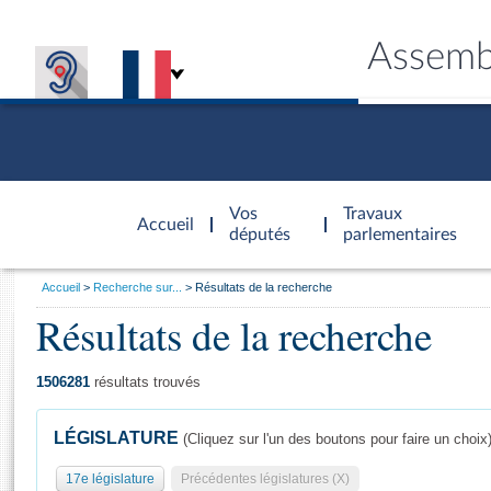
Assemb
Accèder à
la page
Vos
Travaux
Accueil
d'accueil
députés
parlementaires
Vous
Accueil
Recherche sur...
Résultats de la recherche
êtes
Résultats de la recherche
Général
ici
CONNEX
TRAVA
CONNA
DÉC
:
1506281
résultats trouvés
LÉGISLATURE
(Cliquez sur l'un des boutons pour faire un choix
17e législature
Précédentes législatures (X)