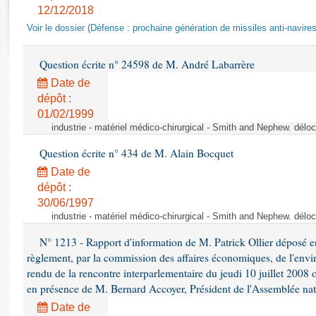
Rapports d'enquête
12/12/2018
Rapports législatifs
Voir le dossier (Défense : prochaine génération de missiles anti-navires
Rapports sur l'application des lois
Baromètre de l’application des lois
Question écrite n° 24598 de M. André Labarrère
Date de
Dossiers législatifs
dépôt :
01/02/1999
Budget et sécurité sociale
industrie - matériel médico-chirurgical - Smith and Nephew. délo
Questions écrites et orales
Comptes rendus des débats
Question écrite n° 434 de M. Alain Bocquet
Date de
dépôt :
30/06/1997
industrie - matériel médico-chirurgical - Smith and Nephew. délo
N° 1213 - Rapport d'information de M. Patrick Ollier déposé en
règlement, par la commission des affaires économiques, de l'envi
rendu de la rencontre interparlementaire du jeudi 10 juillet 2008 
en présence de M. Bernard Accoyer, Président de l'Assemblée nat
Date de