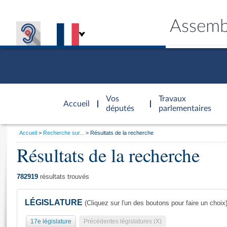
Assemb
Accèder à
la page
Vos
Travaux
Accueil
d'accueil
députés
parlementaires
Vous
Accueil
Recherche sur...
Résultats de la recherche
êtes
Résultats de la recherche
Général
ici
CONNEX
TRAVA
CONNA
DÉC
:
782919
résultats trouvés
LÉGISLATURE
(Cliquez sur l'un des boutons pour faire un choix
17e législature
Précédentes législatures (X)