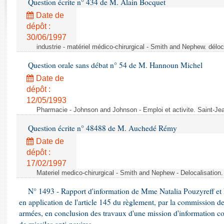
Question écrite n° 434 de M. Alain Bocquet
Rapports d'enquête
Rapports législatifs
Date de
dépôt :
Rapports sur l'application des lois
30/06/1997
Baromètre de l’application des lois
industrie - matériel médico-chirurgical - Smith and Nephew. délo
Question orale sans débat n° 54 de M. Hannoun Michel
Dossiers législatifs
Date de
Budget et sécurité sociale
dépôt :
Questions écrites et orales
12/05/1993
Comptes rendus des débats
Pharmacie - Johnson and Johnson - Emploi et activite. Saint-Je
Question écrite n° 48488 de M. Auchedé Rémy
Date de
dépôt :
17/02/1997
Materiel medico-chirurgical - Smith and Nephew - Delocalisatio
N° 1493 - Rapport d'information de Mme Natalia Pouzyreff et M
en application de l'article 145 du règlement, par la commission de
armées, en conclusion des travaux d'une mission d'information co