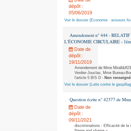
dépôt :
05/06/2019
Voir le dossier (Economie : aviseurs fi
Amendement n° 444 - RELAT
L'ÉCONOMIE CIRCULAIRE - 1ère lec
Date de
dépôt :
19/11/2019
Amendement de Mme Mirall&#232
Verdier-Jouclas, Mme Bureau-Bo
l'article 5 BIS D -
Non renseigné
Voir le dossier (Lutte contre le gaspilla
Question écrite n° 42377 de Mme 
Date de
dépôt :
09/11/2021
discriminations - Efficacité de l
Name and shame »