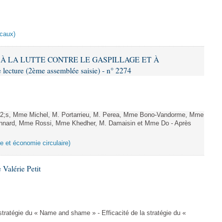
scaux)
IF À LA LUTTE CONTRE LE GASPILLAGE ET À
ture (2ème assemblée saisie) - n° 2274
;s, Mme Michel, M. Portarrieu, M. Perea, Mme Bono-Vandorme, Mme
nnard, Mme Rossi, Mme Khedher, M. Damaisin et Mme Do - Après
ge et économie circulaire)
Valérie Petit
a stratégie du « Name and shame » - Efficacité de la stratégie du «