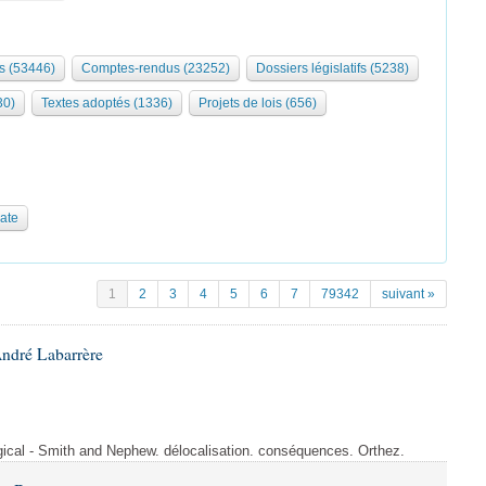
s (53446)
Comptes-rendus (23252)
Dossiers législatifs (5238)
30)
Textes adoptés (1336)
Projets de lois (656)
date
1
2
3
4
5
6
7
79342
suivant »
André Labarrère
rgical - Smith and Nephew. délocalisation. conséquences. Orthez.