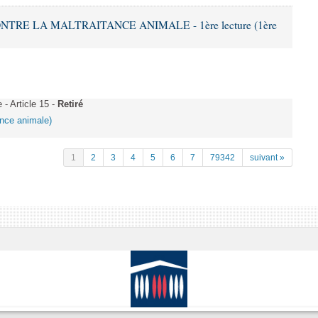
ONTRE LA MALTRAITANCE ANIMALE - 1ère lecture (1ère
 Article 15 -
Retiré
tance animale)
1
2
3
4
5
6
7
79342
suivant »