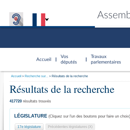
Assemb
Accèder à
la page
Vos
Travaux
Accueil
d'accueil
députés
parlementaires
Vous
Accueil
Recherche sur...
Résultats de la recherche
êtes
Résultats de la recherche
Général
ici
CONNEX
TRAVA
CONNA
DÉC
:
417720
résultats trouvés
LÉGISLATURE
(Cliquez sur l'un des boutons pour faire un choix
17e législature
Précédentes législatures (X)