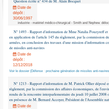
Question écrite n° 434 de M. Alain Bocquet
Rapports d'enquête
Rapports législatifs
Date de
dépôt :
Rapports sur l'application des lois
30/06/1997
Baromètre de l’application des lois
industrie - matériel médico-chirurgical - Smith and Nephew. délo
N° 1493 - Rapport d'information de Mme Natalia Pouzyreff et M
Dossiers législatifs
en application de l'article 145 du règlement, par la commission de
Budget et sécurité sociale
armées, en conclusion des travaux d'une mission d'information co
Questions écrites et orales
de missiles anti-navires
Comptes rendus des débats
Date de
dépôt :
12/12/2018
Voir le dossier (Défense : prochaine génération de missiles anti-navires
N° 1213 - Rapport d'information de M. Patrick Ollier déposé en
règlement, par la commission des affaires économiques, de l'envi
rendu de la rencontre interparlementaire du jeudi 10 juillet 2008 
en présence de M. Bernard Accoyer, Président de l'Assemblée nat
Date de