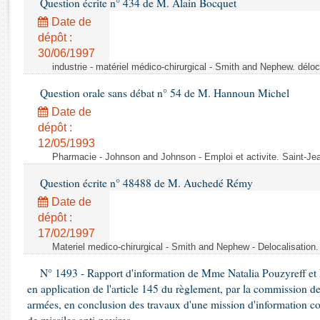
Question écrite n° 434 de M. Alain Bocquet
Rapports d'enquête
Rapports législatifs
Date de
dépôt :
Rapports sur l'application des lois
30/06/1997
Baromètre de l’application des lois
industrie - matériel médico-chirurgical - Smith and Nephew. délo
Question orale sans débat n° 54 de M. Hannoun Michel
Dossiers législatifs
Date de
Budget et sécurité sociale
dépôt :
Questions écrites et orales
12/05/1993
Comptes rendus des débats
Pharmacie - Johnson and Johnson - Emploi et activite. Saint-Je
Question écrite n° 48488 de M. Auchedé Rémy
Date de
dépôt :
17/02/1997
Materiel medico-chirurgical - Smith and Nephew - Delocalisatio
N° 1493 - Rapport d'information de Mme Natalia Pouzyreff et M
en application de l'article 145 du règlement, par la commission de
armées, en conclusion des travaux d'une mission d'information co