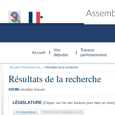
Assemb
Accèder à
la page
Vos
Travaux
Accueil
d'accueil
députés
parlementaires
Vous
Accueil
Recherche sur...
Résultats de la recherche
êtes
Résultats de la recherche
Général
ici
CONNEX
TRAVA
CONNA
DÉC
:
410386
résultats trouvés
LÉGISLATURE
(Cliquez sur l'un des boutons pour faire un choix
17e législature
Précédentes législatures (X)