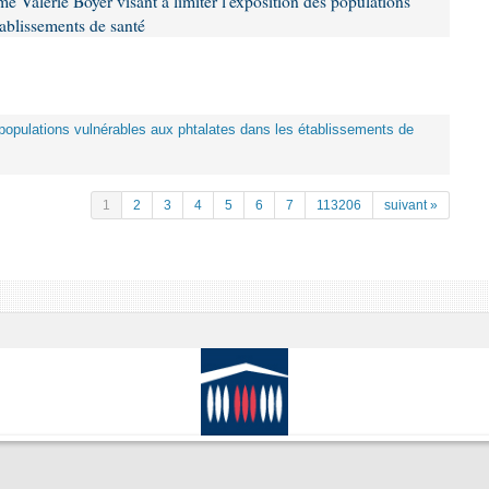
 Valérie Boyer visant à limiter l'exposition des populations
tablissements de santé
es populations vulnérables aux phtalates dans les établissements de
1
2
3
4
5
6
7
113206
suivant »