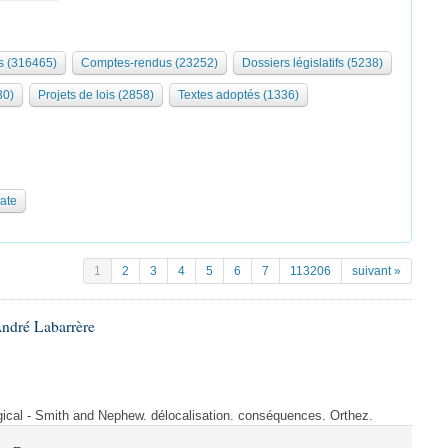
 (316465)
Comptes-rendus (23252)
Dossiers législatifs (5238)
30)
Projets de lois (2858)
Textes adoptés (1336)
date
1
2
3
4
5
6
7
113206
suivant »
André Labarrère
rgical - Smith and Nephew. délocalisation. conséquences. Orthez.