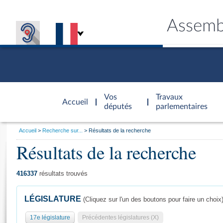
Assemb
Accèder à
la page
Vos
Travaux
Accueil
d'accueil
députés
parlementaires
Vous
Accueil
Recherche sur...
Résultats de la recherche
êtes
Résultats de la recherche
Général
ici
CONNEX
TRAVA
CONNA
DÉC
:
416337
résultats trouvés
LÉGISLATURE
(Cliquez sur l'un des boutons pour faire un choix
17e législature
Précédentes législatures (X)