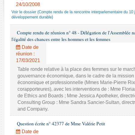
Rapports d'enquête
24/10/2008
Rapports législatifs
Voir le dossier (Compte rendu de la rencontre interparlementaire du 10 ju
Rapports sur l'application des lois
développement durable)
Baromètre de l’application des lois
Compte rendu de réunion n° 48 - Délégation de l'Assemblée na
l'égalité des chances entre les hommes et les femmes
Dossiers législatifs
Date de
Budget et sécurité sociale
réunion :
Questions écrites et orales
17/03/2021
Comptes rendus des débats
Table ronde relative à la place des femmes sur le march
gouvernance économique, dans le cadre de la mission d'
économique et professionnelle (Mmes Marie-Pierre Rixa
corapporteures), avec les interventions de : Mme Floria
de Ethics and Boards ; Mme Jessica Apotheker, directr
Consulting Group : Mme Sandra Sancier-Sultan, direct
and Company.
Question écrite n° 42377 de Mme Valérie Petit
Date de