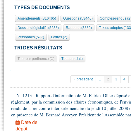
S'id
Présidence
Séance publique
Rôle et pouvoirs de l'Assemblée
Visiter l'Assemblée
TYPES DE DOCUMENTS
Fiches « Connaissance de l’Assemblée »
577 députés
Commissions et autres organes
Visite virtuelle du palais Bourbon
Amendements (316465)
Questions (53446)
Comptes-rendus (2
Organisation de l'Assemblée
Groupes politiques
Europe et International
Assister à une séance
Mot
Dossiers législatifs (5238)
Rapports (3882)
Textes adoptés (133
Présidence
Conférence des Présidents
Bureau
Collège des Ques
Élections législatives
Contrôle et évaluation
Accès des chercheurs à l’Assemblée
Personnes (577)
Lettres (2)
Congrès
Les évènements
S'inscrire
TRI DES RÉSULTATS
Pétitions
Statistiques et chiffres clés
Trier par pertinence (X)
Trier par date
Transparence et déontologie
Vous n'ave
Patrimoine
E
Documents de référence
La Bibliothèque
( Constitution | Règlement de l'Assemblée ... )
Documents parlementaires
« précedent
1
2
3
4
Les archives
Projets de loi
Contacts et plan d'accès
Propositions de loi
N° 1213 - Rapport d'information de M. Patrick Ollier déposé en
Histoire
Photos libres de droit
règlement, par la commission des affaires économiques, de l'envi
Amendements
Juniors
rendu de la rencontre interparlementaire du jeudi 10 juillet 2008 
Textes adoptés
Anciennes législatures
en présence de M. Bernard Accoyer, Président de l'Assemblée nat
Date de
Liens vers les sites publics
Rapports d'information
dépôt :