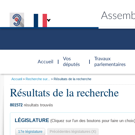
Assemb
Accèder à
la page
Vos
Travaux
Accueil
d'accueil
députés
parlementaires
Vous
Accueil
Recherche sur...
Résultats de la recherche
êtes
Résultats de la recherche
Général
ici
CONNEX
TRAVA
CONNA
DÉC
:
801572
résultats trouvés
LÉGISLATURE
(Cliquez sur l'un des boutons pour faire un choix
17e législature
Précédentes législatures (X)