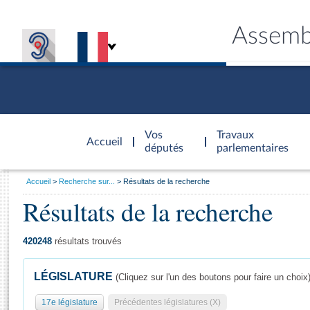
Assemb
Accèder à
la page
Vos
Travaux
Accueil
d'accueil
députés
parlementaires
Vous
Accueil
Recherche sur...
Résultats de la recherche
êtes
Résultats de la recherche
Général
ici
CONNEX
TRAVA
CONNA
DÉC
:
420248
résultats trouvés
LÉGISLATURE
(Cliquez sur l'un des boutons pour faire un choix
17e législature
Précédentes législatures (X)