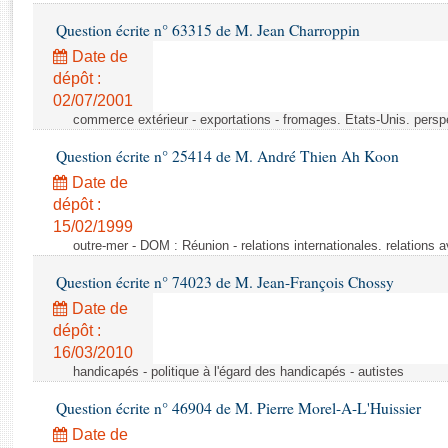
Rapports d'enquête
Question écrite n° 63315 de M. Jean Charroppin
Rapports législatifs
Rapports sur l'application des lois
Date de
dépôt :
Baromètre de l’application des lois
02/07/2001
commerce extérieur - exportations - fromages. Etats-Unis. persp
Dossiers législatifs
Question écrite n° 25414 de M. André Thien Ah Koon
Budget et sécurité sociale
Date de
Questions écrites et orales
dépôt :
Comptes rendus des débats
15/02/1999
outre-mer - DOM : Réunion - relations internationales. relatio
Question écrite n° 74023 de M. Jean-François Chossy
Date de
dépôt :
16/03/2010
handicapés - politique à l'égard des handicapés - autistes
Question écrite n° 46904 de M. Pierre Morel-A-L'Huissier
Date de