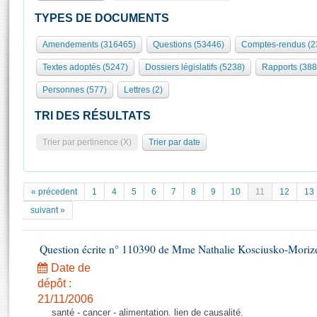
S'id
Présidence
Séance publique
Rôle et pouvoirs de l'Assemblée
Visiter l'Assemblée
TYPES DE DOCUMENTS
Fiches « Connaissance de l’Assemblée »
577 députés
Commissions et autres organes
Visite virtuelle du palais Bourbon
Amendements (316465)
Questions (53446)
Comptes-rendus (2
Organisation de l'Assemblée
Groupes politiques
Europe et International
Assister à une séance
Mot
Textes adoptés (5247)
Dossiers législatifs (5238)
Rapports (388
Présidence
Conférence des Présidents
Bureau
Collège des Ques
Élections législatives
Contrôle et évaluation
Accès des chercheurs à l’Assemblée
Personnes (577)
Lettres (2)
Congrès
Les évènements
S'inscrire
TRI DES RÉSULTATS
Pétitions
Statistiques et chiffres clés
Trier par pertinence (X)
Trier par date
Transparence et déontologie
Vous n'ave
Patrimoine
E
Documents de référence
La Bibliothèque
( Constitution | Règlement de l'Assemblée ... )
Documents parlementaires
« précedent
1
4
5
6
7
8
9
10
11
12
13
Les archives
Projets de loi
suivant »
Contacts et plan d'accès
Propositions de loi
Histoire
Photos libres de droit
Amendements
Question écrite n° 110390 de Mme Nathalie Kosciusko-Moriz
Juniors
Textes adoptés
Date de
Anciennes législatures
dépôt :
Liens vers les sites publics
21/11/2006
Rapports d'information
santé - cancer - alimentation. lien de causalité.