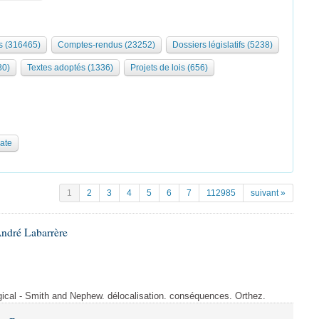
 (316465)
Comptes-rendus (23252)
Dossiers législatifs (5238)
30)
Textes adoptés (1336)
Projets de lois (656)
date
1
2
3
4
5
6
7
112985
suivant »
André Labarrère
rgical - Smith and Nephew. délocalisation. conséquences. Orthez.