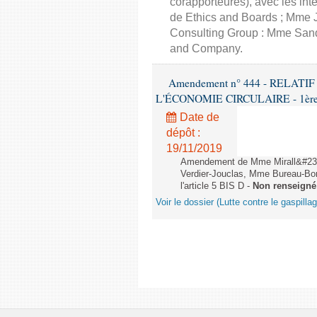
corapporteures), avec les int
de Ethics and Boards ; Mme J
Consulting Group : Mme Sand
and Company.
Amendement n° 444 - RELAT
L'ÉCONOMIE CIRCULAIRE - 1ère lec
Date de
dépôt :
19/11/2019
Amendement de Mme Mirall&#232
Verdier-Jouclas, Mme Bureau-Bo
l'article 5 BIS D -
Non renseigné
Voir le dossier (Lutte contre le gaspilla