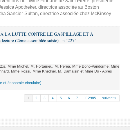
erventions de : Mme Floriane de Saint Pierre, présidente
essica Apotheker, directrice associée au Boston
ra Sancier-Sultan, directrice associée chez McKinsey
IF À LA LUTTE CONTRE LE GASPILLAGE ET À
ture (2ème assemblée saisie) - n° 2274
;s, Mme Michel, M. Portarrieu, M. Perea, Mme Bono-Vandorme, Mme
nnard, Mme Rossi, Mme Khedher, M. Damaisin et Mme Do - Après
ge et économie circulaire)
1
2
3
4
5
6
7
112985
suivant »