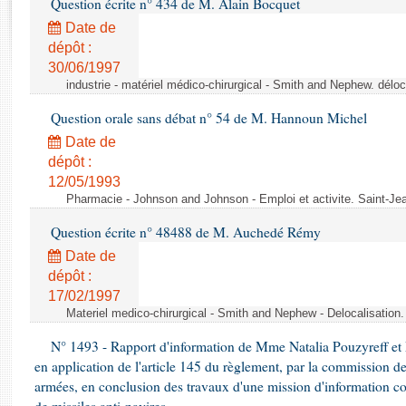
Question écrite n° 434 de M. Alain Bocquet
Rapports d'enquête
Rapports législatifs
Date de
dépôt :
Rapports sur l'application des lois
30/06/1997
Baromètre de l’application des lois
industrie - matériel médico-chirurgical - Smith and Nephew. délo
Question orale sans débat n° 54 de M. Hannoun Michel
Dossiers législatifs
Date de
Budget et sécurité sociale
dépôt :
Questions écrites et orales
12/05/1993
Comptes rendus des débats
Pharmacie - Johnson and Johnson - Emploi et activite. Saint-Je
Question écrite n° 48488 de M. Auchedé Rémy
Date de
dépôt :
17/02/1997
Materiel medico-chirurgical - Smith and Nephew - Delocalisatio
N° 1493 - Rapport d'information de Mme Natalia Pouzyreff et M
en application de l'article 145 du règlement, par la commission de
armées, en conclusion des travaux d'une mission d'information co