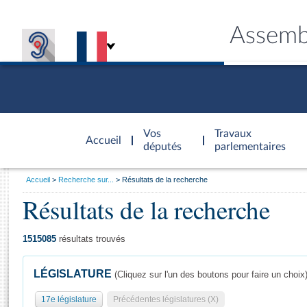
Assemb
Accèder à
la page
Vos
Travaux
Accueil
d'accueil
députés
parlementaires
Vous
Accueil
Recherche sur...
Résultats de la recherche
êtes
Résultats de la recherche
Général
ici
CONNEX
TRAVA
CONNA
DÉC
:
1515085
résultats trouvés
LÉGISLATURE
(Cliquez sur l'un des boutons pour faire un choix
17e législature
Précédentes législatures (X)