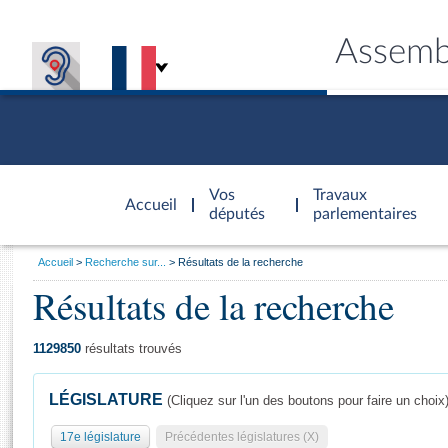
Assemb
Accèder à
la page
Vos
Travaux
Accueil
d'accueil
députés
parlementaires
Vous
Accueil
Recherche sur...
Résultats de la recherche
êtes
Résultats de la recherche
Général
ici
CONNEX
TRAVA
CONNA
DÉC
:
1129850
résultats trouvés
LÉGISLATURE
(Cliquez sur l'un des boutons pour faire un choix
17e législature
Précédentes législatures (X)