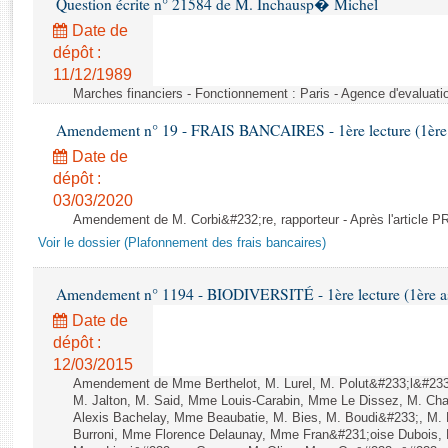
Question écrite n° 21584 de M. Inchausp� Michel
Rapports d'enquête
Rapports législatifs
Date de
dépôt :
Rapports sur l'application des lois
11/12/1989
Baromètre de l’application des lois
Marches financiers - Fonctionnement : Paris - Agence d'evaluatio
Amendement n° 19 - FRAIS BANCAIRES - 1ère lecture (1ère a
Dossiers législatifs
Date de
Budget et sécurité sociale
dépôt :
Questions écrites et orales
03/03/2020
Comptes rendus des débats
Amendement de M. Corbi&#232;re, rapporteur - Après l'article
Voir le dossier (Plafonnement des frais bancaires)
Amendement n° 1194 - BIODIVERSITÉ - 1ère lecture (1ère ass
Date de
dépôt :
12/03/2015
Amendement de Mme Berthelot, M. Lurel, M. Polut&#233;l&#233;
M. Jalton, M. Said, Mme Louis-Carabin, Mme Le Dissez, M. Ch
Alexis Bachelay, Mme Beaubatie, M. Bies, M. Boudi&#233;, M. B
Burroni, Mme Florence Delaunay, Mme Fran&#231;oise Dubois, 