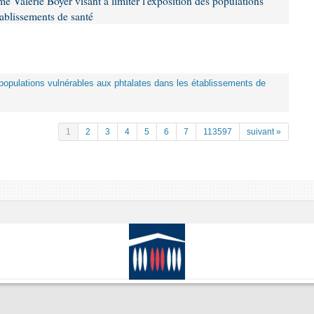
 Valérie Boyer visant à limiter l'exposition des populations
tablissements de santé
es populations vulnérables aux phtalates dans les établissements de
1
2
3
4
5
6
7
113597
suivant »