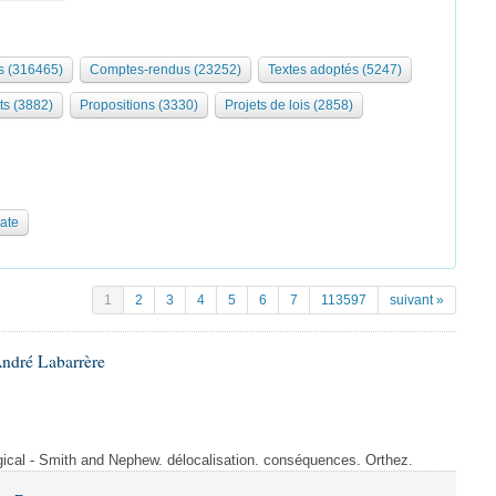
 (316465)
Comptes-rendus (23252)
Textes adoptés (5247)
ts (3882)
Propositions (3330)
Projets de lois (2858)
date
1
2
3
4
5
6
7
113597
suivant »
André Labarrère
rgical - Smith and Nephew. délocalisation. conséquences. Orthez.