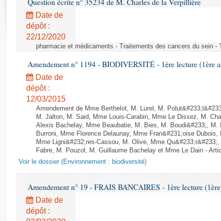
Question écrite n° 35234 de M. Charles de la Verpillière
Rapports d'enquête
Rapports législatifs
Date de
dépôt :
Rapports sur l'application des lois
22/12/2020
Baromètre de l’application des lois
pharmacie et médicaments - Traitements des cancers du sein - 
Amendement n° 1194 - BIODIVERSITÉ - 1ère lecture (1ère ass
Dossiers législatifs
Date de
Budget et sécurité sociale
dépôt :
Questions écrites et orales
12/03/2015
Comptes rendus des débats
Amendement de Mme Berthelot, M. Lurel, M. Polut&#233;l&#233;
M. Jalton, M. Said, Mme Louis-Carabin, Mme Le Dissez, M. Ch
Alexis Bachelay, Mme Beaubatie, M. Bies, M. Boudi&#233;, M. B
Burroni, Mme Florence Delaunay, Mme Fran&#231;oise Dubois, 
Mme Ligni&#232;res-Cassou, M. Olive, Mme Qu&#233;r&#233;
Fabre, M. Pouzol, M. Guillaume Bachelay et Mme Le Dain - Artic
Voir le dossier (Environnement : biodiversité)
Amendement n° 19 - FRAIS BANCAIRES - 1ère lecture (1ère a
Date de
dépôt :