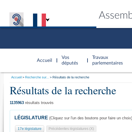
Assemb
Accèder à
la page
Vos
Travaux
Accueil
d'accueil
députés
parlementaires
Vous
Accueil
Recherche sur...
Résultats de la recherche
êtes
Résultats de la recherche
Général
ici
CONNEX
TRAVA
CONNA
DÉC
:
1135963
résultats trouvés
LÉGISLATURE
(Cliquez sur l'un des boutons pour faire un choix
17e législature
Précédentes législatures (X)