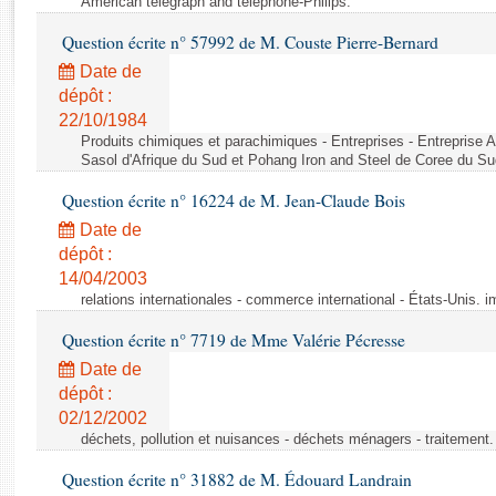
American telegraph and telephone-Philips.
Rapports d'enquête
Rapports législatifs
Question écrite n° 57992 de M. Couste Pierre-Bernard
Rapports sur l'application des lois
Date de
Baromètre de l’application des lois
dépôt :
22/10/1984
Produits chimiques et parachimiques - Entreprises - Entreprise Ai
Dossiers législatifs
Sasol d'Afrique du Sud et Pohang Iron and Steel de Coree du Su
Budget et sécurité sociale
Question écrite n° 16224 de M. Jean-Claude Bois
Questions écrites et orales
Date de
Comptes rendus des débats
dépôt :
14/04/2003
relations internationales - commerce international - États-Unis. 
Question écrite n° 7719 de Mme Valérie Pécresse
Date de
dépôt :
02/12/2002
déchets, pollution et nuisances - déchets ménagers - traitement. 
Question écrite n° 31882 de M. Édouard Landrain