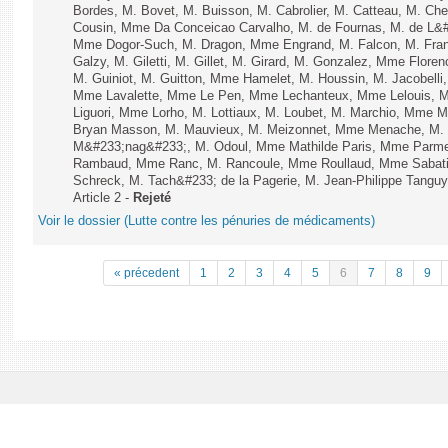
Bordes, M. Bovet, M. Buisson, M. Cabrolier, M. Catteau, M. 
Cousin, Mme Da Conceicao Carvalho, M. de Fournas, M. de L&#
Mme Dogor-Such, M. Dragon, Mme Engrand, M. Falcon, M. Fra
Galzy, M. Giletti, M. Gillet, M. Girard, M. Gonzalez, Mme Flor
M. Guiniot, M. Guitton, Mme Hamelet, M. Houssin, M. Jacobelli
Mme Lavalette, Mme Le Pen, Mme Lechanteux, Mme Lelouis, M
Liguori, Mme Lorho, M. Lottiaux, M. Loubet, M. Marchio, Mme 
Bryan Masson, M. Mauvieux, M. Meizonnet, Mme Menache, M. M
M&#233;nag&#233;, M. Odoul, Mme Mathilde Paris, Mme Parment
Rambaud, Mme Ranc, M. Rancoule, Mme Roullaud, Mme Sabatin
Schreck, M. Tach&#233; de la Pagerie, M. Jean-Philippe Tanguy, 
Article 2 -
Rejeté
Voir le dossier (Lutte contre les pénuries de médicaments)
« précedent
1
2
3
4
5
6
7
8
9