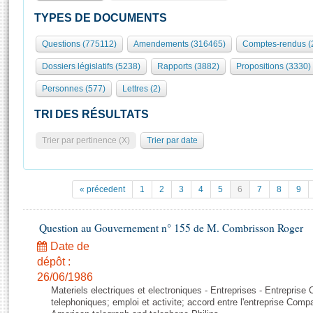
S'id
Présidence
Séance publique
Rôle et pouvoirs de l'Assemblée
Visiter l'Assemblée
TYPES DE DOCUMENTS
Fiches « Connaissance de l’Assemblée »
577 députés
Commissions et autres organes
Visite virtuelle du palais Bourbon
Questions (775112)
Amendements (316465)
Comptes-rendus (
Organisation de l'Assemblée
Groupes politiques
Europe et International
Assister à une séance
Mot
Dossiers législatifs (5238)
Rapports (3882)
Propositions (3330)
Présidence
Conférence des Présidents
Bureau
Collège des Ques
Élections législatives
Contrôle et évaluation
Accès des chercheurs à l’Assemblée
Personnes (577)
Lettres (2)
Congrès
Les évènements
S'inscrire
TRI DES RÉSULTATS
Pétitions
Statistiques et chiffres clés
Trier par pertinence (X)
Trier par date
Transparence et déontologie
Vous n'ave
Patrimoine
E
Documents de référence
La Bibliothèque
( Constitution | Règlement de l'Assemblée ... )
Documents parlementaires
« précedent
1
2
3
4
5
6
7
8
9
Les archives
Projets de loi
Contacts et plan d'accès
Propositions de loi
Question au Gouvernement n° 155 de M. Combrisson Roger
Histoire
Photos libres de droit
Amendements
Date de
Juniors
Textes adoptés
dépôt :
Anciennes législatures
26/06/1986
Materiels electriques et electroniques - Entreprises - Entrepris
Liens vers les sites publics
Rapports d'information
telephoniques; emploi et activite; accord entre l'entreprise Compag