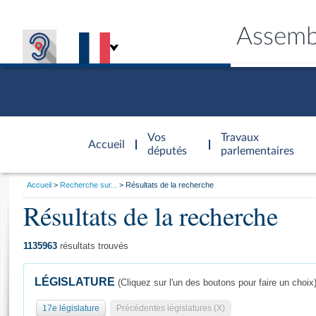
Assemb
Accèder à
la page
Vos
Travaux
Accueil
d'accueil
députés
parlementaires
Vous
Accueil
Recherche sur...
Résultats de la recherche
êtes
Résultats de la recherche
Général
ici
CONNEX
TRAVA
CONNA
DÉC
:
1135963
résultats trouvés
LÉGISLATURE
(Cliquez sur l'un des boutons pour faire un choix
17e législature
Précédentes législatures (X)