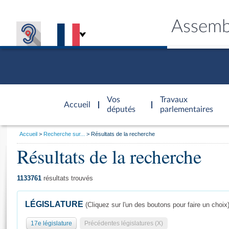
Assemb
Accèder à
la page
Vos
Travaux
Accueil
d'accueil
députés
parlementaires
Vous
Accueil
Recherche sur...
Résultats de la recherche
êtes
Résultats de la recherche
Général
ici
CONNEX
TRAVA
CONNA
DÉC
:
1133761
résultats trouvés
LÉGISLATURE
(Cliquez sur l'un des boutons pour faire un choix
17e législature
Précédentes législatures (X)