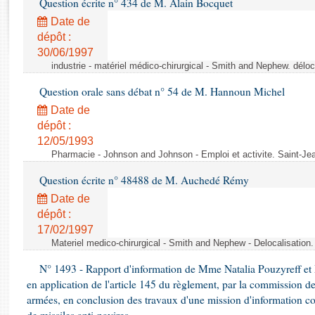
Question écrite n° 434 de M. Alain Bocquet
Rapports d'enquête
Rapports législatifs
Date de
dépôt :
Rapports sur l'application des lois
30/06/1997
Baromètre de l’application des lois
industrie - matériel médico-chirurgical - Smith and Nephew. délo
Question orale sans débat n° 54 de M. Hannoun Michel
Dossiers législatifs
Date de
Budget et sécurité sociale
dépôt :
Questions écrites et orales
12/05/1993
Comptes rendus des débats
Pharmacie - Johnson and Johnson - Emploi et activite. Saint-Je
Question écrite n° 48488 de M. Auchedé Rémy
Date de
dépôt :
17/02/1997
Materiel medico-chirurgical - Smith and Nephew - Delocalisatio
N° 1493 - Rapport d'information de Mme Natalia Pouzyreff et M
en application de l'article 145 du règlement, par la commission de
armées, en conclusion des travaux d'une mission d'information co