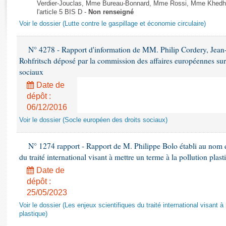
Rapports d'enquête
Verdier-Jouclas, Mme Bureau-Bonnard, Mme Rossi, Mme Khedhe
l'article 5 BIS D -
Non renseigné
Rapports législatifs
Voir le dossier (Lutte contre le gaspillage et économie circulaire)
Rapports sur l'application des lois
Baromètre de l’application des lois
N° 4278 - Rapport d'information de MM. Philip Cordery, Jean
Rohfritsch déposé par la commission des affaires européennes sur
Dossiers législatifs
sociaux
Budget et sécurité sociale
Date de
Questions écrites et orales
dépôt :
06/12/2016
Comptes rendus des débats
Voir le dossier (Socle européen des droits sociaux)
N° 1274 rapport - Rapport de M. Philippe Bolo établi au nom de
du traité international visant à mettre un terme à la pollution plast
Date de
dépôt :
25/05/2023
Voir le dossier (Les enjeux scientifiques du traité international visant à
plastique)