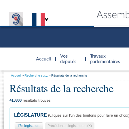
Assemb
Accèder à
la page
Vos
Travaux
Accueil
d'accueil
députés
parlementaires
Vous
Accueil
Recherche sur...
Résultats de la recherche
êtes
Résultats de la recherche
Général
ici
CONNEX
TRAVA
CONNA
DÉC
:
413800
résultats trouvés
LÉGISLATURE
(Cliquez sur l'un des boutons pour faire un choix
17e législature
Précédentes législatures (X)