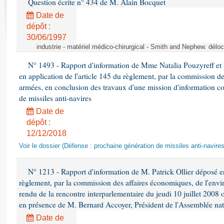
Question écrite n° 434 de M. Alain Bocquet
Rapports d'enquête
Rapports législatifs
Date de
dépôt :
Rapports sur l'application des lois
30/06/1997
Baromètre de l’application des lois
industrie - matériel médico-chirurgical - Smith and Nephew. délo
N° 1493 - Rapport d'information de Mme Natalia Pouzyreff et M
Dossiers législatifs
en application de l'article 145 du règlement, par la commission de
Budget et sécurité sociale
armées, en conclusion des travaux d'une mission d'information co
Questions écrites et orales
de missiles anti-navires
Comptes rendus des débats
Date de
dépôt :
12/12/2018
Voir le dossier (Défense : prochaine génération de missiles anti-navires
N° 1213 - Rapport d'information de M. Patrick Ollier déposé en
règlement, par la commission des affaires économiques, de l'envi
rendu de la rencontre interparlementaire du jeudi 10 juillet 2008 
en présence de M. Bernard Accoyer, Président de l'Assemblée nat
Date de