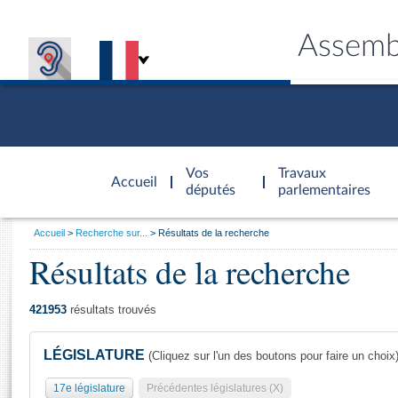
Assemb
Accèder à
la page
Vos
Travaux
Accueil
d'accueil
députés
parlementaires
Vous
Accueil
Recherche sur...
Résultats de la recherche
êtes
Résultats de la recherche
Général
ici
CONNEX
TRAVA
CONNA
DÉC
:
421953
résultats trouvés
LÉGISLATURE
(Cliquez sur l'un des boutons pour faire un choix
17e législature
Précédentes législatures (X)