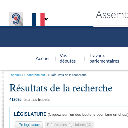
Assemb
Accèder à
la page
Vos
Travaux
Accueil
d'accueil
députés
parlementaires
Vous
Accueil
Recherche sur...
Résultats de la recherche
êtes
Résultats de la recherche
Général
ici
CONNEX
TRAVA
CONNA
DÉC
:
412095
résultats trouvés
LÉGISLATURE
(Cliquez sur l'un des boutons pour faire un choix
17e législature
Précédentes législatures (X)