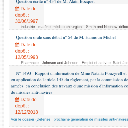
Question écrite n° 434 de M. Alain Bocquet
Rapports d'enquête
Rapports législatifs
Date de
dépôt :
Rapports sur l'application des lois
30/06/1997
Baromètre de l’application des lois
industrie - matériel médico-chirurgical - Smith and Nephew. délo
Question orale sans débat n° 54 de M. Hannoun Michel
Dossiers législatifs
Date de
Budget et sécurité sociale
dépôt :
Questions écrites et orales
12/05/1993
Comptes rendus des débats
Pharmacie - Johnson and Johnson - Emploi et activite. Saint-Je
N° 1493 - Rapport d'information de Mme Natalia Pouzyreff et M
en application de l'article 145 du règlement, par la commission de
armées, en conclusion des travaux d'une mission d'information co
de missiles anti-navires
Date de
dépôt :
12/12/2018
Voir le dossier (Défense : prochaine génération de missiles anti-navires