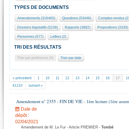
S'id
Présidence
Séance publique
Rôle et pouvoirs de l'Assemblée
Visiter l'Assemblée
TYPES DE DOCUMENTS
Fiches « Connaissance de l’Assemblée »
577 députés
Commissions et autres organes
Visite virtuelle du palais Bourbon
Amendements (316465)
Questions (53446)
Comptes-rendus (2
Organisation de l'Assemblée
Groupes politiques
Europe et International
Assister à une séance
Mot
Dossiers législatifs (5238)
Rapports (3882)
Propositions (3330)
Présidence
Conférence des Présidents
Bureau
Collège des Ques
Élections législatives
Contrôle et évaluation
Accès des chercheurs à l’Assemblée
Personnes (577)
Lettres (2)
Congrès
Les évènements
S'inscrire
TRI DES RÉSULTATS
Pétitions
Statistiques et chiffres clés
Trier par pertinence (X)
Trier par date
Transparence et déontologie
Vous n'ave
Patrimoine
E
Documents de référence
La Bibliothèque
( Constitution | Règlement de l'Assemblée ... )
Documents parlementaires
« précedent
1
10
11
12
13
14
15
16
17
1
Les archives
Projets de loi
41210
suivant »
Contacts et plan d'accès
Propositions de loi
Histoire
Photos libres de droit
Amendements
Amendement n° 2355 - FIN DE VIE - 1ère lecture (1ère assemb
Juniors
Textes adoptés
Date de
Anciennes législatures
dépôt :
Liens vers les sites publics
02/04/2021
Rapports d'information
Amendement de M. Le Fur - Article PREMIER -
Tombé