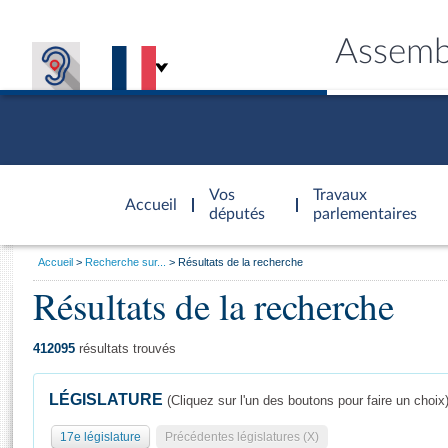
Assemb
Accèder à
la page
Vos
Travaux
Accueil
d'accueil
députés
parlementaires
Vous
Accueil
Recherche sur...
Résultats de la recherche
êtes
Résultats de la recherche
Général
ici
CONNEX
TRAVA
CONNA
DÉC
:
412095
résultats trouvés
LÉGISLATURE
(Cliquez sur l'un des boutons pour faire un choix
17e législature
Précédentes législatures (X)