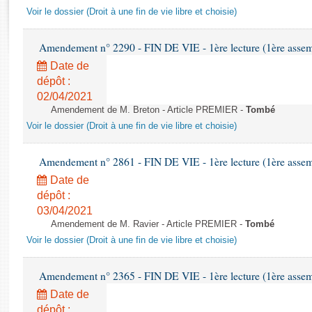
Rapports d'enquête
Voir le dossier (Droit à une fin de vie libre et choisie)
Rapports législatifs
Rapports sur l'application des lois
Amendement n° 2290 - FIN DE VIE - 1ère lecture (1ère assemb
Baromètre de l’application des lois
Date de
dépôt :
Dossiers législatifs
02/04/2021
Amendement de M. Breton - Article PREMIER -
Tombé
Budget et sécurité sociale
Voir le dossier (Droit à une fin de vie libre et choisie)
Questions écrites et orales
Comptes rendus des débats
Amendement n° 2861 - FIN DE VIE - 1ère lecture (1ère assemb
Date de
dépôt :
03/04/2021
Amendement de M. Ravier - Article PREMIER -
Tombé
Voir le dossier (Droit à une fin de vie libre et choisie)
Amendement n° 2365 - FIN DE VIE - 1ère lecture (1ère assemb
Date de
dépôt :