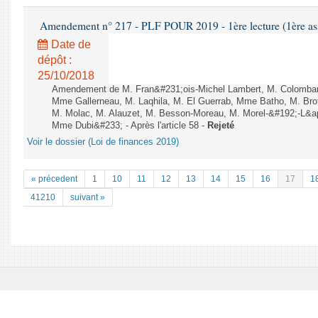
Amendement n° 217 - PLF POUR 2019 - 1ère lecture (1ère ass
Date de
dépôt :
25/10/2018
Amendement de M. Fran&#231;ois-Michel Lambert, M. Colomba
Mme Gallerneau, M. Laqhila, M. El Guerrab, Mme Batho, M. Bro
M. Molac, M. Alauzet, M. Besson-Moreau, M. Morel-&#192;-L&apos
Mme Dubi&#233; - Après l'article 58 -
Rejeté
Voir le dossier (Loi de finances 2019)
« précedent
1
10
11
12
13
14
15
16
17
1
41210
suivant »