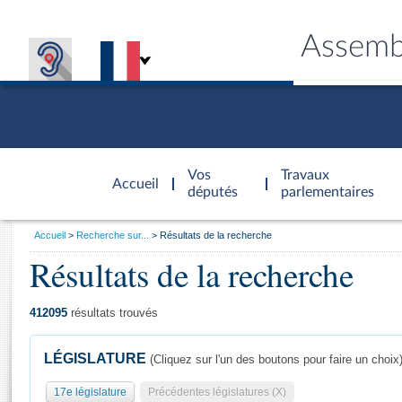
Assemb
Accèder à
la page
Vos
Travaux
Accueil
d'accueil
députés
parlementaires
Vous
Accueil
Recherche sur...
Résultats de la recherche
êtes
Résultats de la recherche
Général
ici
CONNEX
TRAVA
CONNA
DÉC
:
412095
résultats trouvés
LÉGISLATURE
(Cliquez sur l'un des boutons pour faire un choix
17e législature
Précédentes législatures (X)