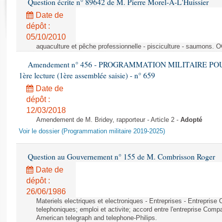
Question écrite n° 89642 de M. Pierre Morel-A-L'Huissier
Rapports d'enquête
Rapports législatifs
Date de
dépôt :
Rapports sur l'application des lois
05/10/2010
Baromètre de l’application des lois
aquaculture et pêche professionnelle - pisciculture - saumons. 
Amendement n° 456 - PROGRAMMATION MILITAIRE POU
Dossiers législatifs
1ère lecture (1ère assemblée saisie) - n° 659
Budget et sécurité sociale
Date de
Questions écrites et orales
dépôt :
Comptes rendus des débats
12/03/2018
Amendement de M. Bridey, rapporteur - Article 2 -
Adopté
Voir le dossier (Programmation militaire 2019-2025)
Question au Gouvernement n° 155 de M. Combrisson Roger
Date de
dépôt :
26/06/1986
Materiels electriques et electroniques - Entreprises - Entrepris
telephoniques; emploi et activite; accord entre l'entreprise Compag
American telegraph and telephone-Philips.