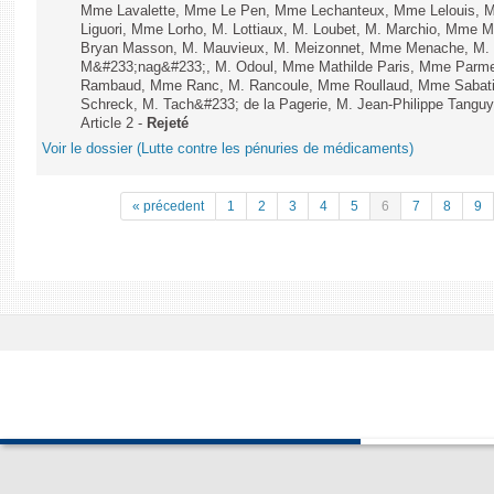
Mme Lavalette, Mme Le Pen, Mme Lechanteux, Mme Lelouis, M
Liguori, Mme Lorho, M. Lottiaux, M. Loubet, M. Marchio, Mme 
Bryan Masson, M. Mauvieux, M. Meizonnet, Mme Menache, M. M
M&#233;nag&#233;, M. Odoul, Mme Mathilde Paris, Mme Parment
Rambaud, Mme Ranc, M. Rancoule, Mme Roullaud, Mme Sabatin
Schreck, M. Tach&#233; de la Pagerie, M. Jean-Philippe Tanguy, 
Article 2 -
Rejeté
Voir le dossier (Lutte contre les pénuries de médicaments)
« précedent
1
2
3
4
5
6
7
8
9