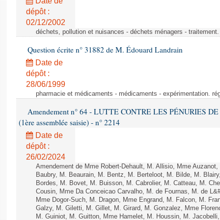
Date de
dépôt :
02/12/2002
déchets, pollution et nuisances - déchets ménagers - traitement. 
Question écrite n° 31882 de M. Édouard Landrain
Date de
dépôt :
28/06/1999
pharmacie et médicaments - médicaments - expérimentation. régl
Amendement n° 64 - LUTTE CONTRE LES PÉNURIES DE M
(1ère assemblée saisie) - n° 2214
Date de
dépôt :
26/02/2024
Amendement de Mme Robert-Dehault, M. Allisio, Mme Auzanot, 
Baubry, M. Beaurain, M. Bentz, M. Berteloot, M. Bilde, M. Blai
Bordes, M. Bovet, M. Buisson, M. Cabrolier, M. Catteau, M. 
Cousin, Mme Da Conceicao Carvalho, M. de Fournas, M. de L&#
Mme Dogor-Such, M. Dragon, Mme Engrand, M. Falcon, M. Fra
Galzy, M. Giletti, M. Gillet, M. Girard, M. Gonzalez, Mme Flor
M. Guiniot, M. Guitton, Mme Hamelet, M. Houssin, M. Jacobelli