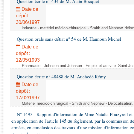
Question écrite n° 434 de M. Alain Bocquet
Rapports d'enquête
Rapports législatifs
Date de
dépôt :
Rapports sur l'application des lois
30/06/1997
Baromètre de l’application des lois
industrie - matériel médico-chirurgical - Smith and Nephew. délo
Question orale sans débat n° 54 de M. Hannoun Michel
Dossiers législatifs
Date de
Budget et sécurité sociale
dépôt :
Questions écrites et orales
12/05/1993
Comptes rendus des débats
Pharmacie - Johnson and Johnson - Emploi et activite. Saint-Je
Question écrite n° 48488 de M. Auchedé Rémy
Date de
dépôt :
17/02/1997
Materiel medico-chirurgical - Smith and Nephew - Delocalisatio
N° 1493 - Rapport d'information de Mme Natalia Pouzyreff et M
en application de l'article 145 du règlement, par la commission de
armées, en conclusion des travaux d'une mission d'information co