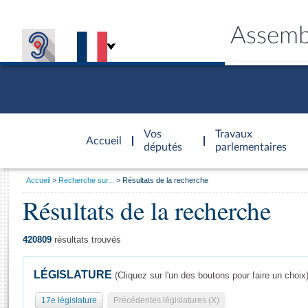
Assemb
Accèder à
la page
Vos
Travaux
Accueil
d'accueil
députés
parlementaires
Vous
Accueil
Recherche sur...
Résultats de la recherche
êtes
Résultats de la recherche
Général
ici
CONNEX
TRAVA
CONNA
DÉC
:
420809
résultats trouvés
LÉGISLATURE
(Cliquez sur l'un des boutons pour faire un choix
17e législature
Précédentes législatures (X)