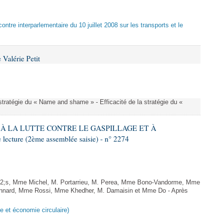
ontre interparlementaire du 10 juillet 2008 sur les transports et le
Valérie Petit
a stratégie du « Name and shame » - Efficacité de la stratégie du «
IF À LA LUTTE CONTRE LE GASPILLAGE ET À
ture (2ème assemblée saisie) - n° 2274
;s, Mme Michel, M. Portarrieu, M. Perea, Mme Bono-Vandorme, Mme
nnard, Mme Rossi, Mme Khedher, M. Damaisin et Mme Do - Après
ge et économie circulaire)