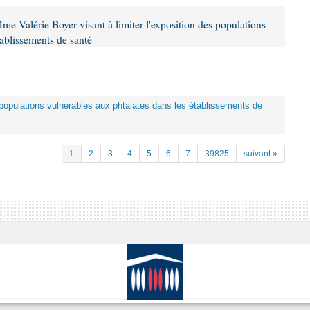
me Valérie Boyer visant à limiter l'exposition des populations
tablissements de santé
es populations vulnérables aux phtalates dans les établissements de
1
2
3
4
5
6
7
39825
suivant »