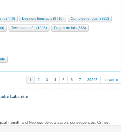
s (53446)
Dossiers législatifs (9710)
Comptes-rendus (8832)
30)
Textes adoptés (1336)
Projets de lois (656)
date
1
2
3
4
5
6
7
39825
suivant »
André Labarrère
rgical - Smith and Nephew. délocalisation. conséquences. Orthez.