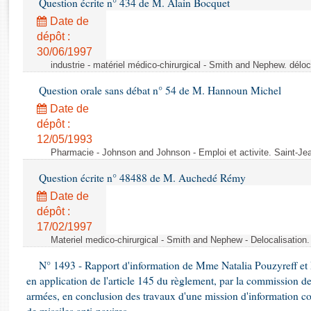
Question écrite n° 434 de M. Alain Bocquet
Rapports d'enquête
Rapports législatifs
Date de
dépôt :
Rapports sur l'application des lois
30/06/1997
Baromètre de l’application des lois
industrie - matériel médico-chirurgical - Smith and Nephew. délo
Question orale sans débat n° 54 de M. Hannoun Michel
Dossiers législatifs
Date de
Budget et sécurité sociale
dépôt :
Questions écrites et orales
12/05/1993
Comptes rendus des débats
Pharmacie - Johnson and Johnson - Emploi et activite. Saint-Je
Question écrite n° 48488 de M. Auchedé Rémy
Date de
dépôt :
17/02/1997
Materiel medico-chirurgical - Smith and Nephew - Delocalisatio
N° 1493 - Rapport d'information de Mme Natalia Pouzyreff et M
en application de l'article 145 du règlement, par la commission de
armées, en conclusion des travaux d'une mission d'information co