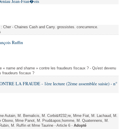
Deniau Jean-Fran�ois
s : Cher - Chaines Cash and Carry. grossistes. concurrence.
s
ançois Ruffin
le « name and shame » contre les fraudeurs fiscaux ? - Qu'est devenu
 fraudeurs fiscaux ?
TRE LA FRAUDE - 1ère lecture (2ème assemblée saisie) - n°
 Autain, M. Bernalicis, M. Corbi&#232;re, Mme Fiat, M. Lachaud, M.
e Obono, Mme Panot, M. Prud&apos;homme, M. Quatennens, M.
bin, M. Ruffin et Mme Taurine - Article 6 -
Adopté