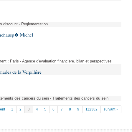
s discount - Reglementation.
 Inchausp� Michel
nt : Paris - Agence d'evaluation financiere. bilan et perspectives
arles de la Verpillière
tements des cancers du sein - Traitements des cancers du sein
ent
1
2
3
4
5
6
7
8
9
112382
suivant »