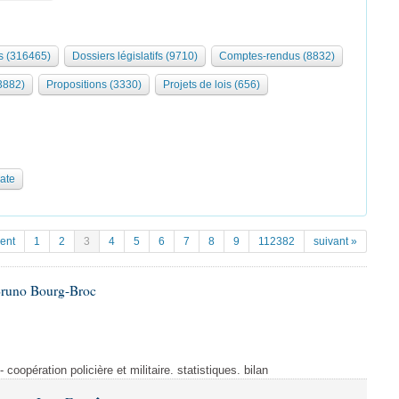
 (316465)
Dossiers législatifs (9710)
Comptes-rendus (8832)
3882)
Propositions (3330)
Projets de lois (656)
date
ent
1
2
3
4
5
6
7
8
9
112382
suivant »
Bruno Bourg-Broc
- coopération policière et militaire. statistiques. bilan