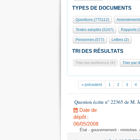
TYPES DE DOCUMENTS
Questions (775112)
Amendements
Textes adoptés (5247)
Rapports (
Personnes (577)
Lettres (2)
TRI DES RÉSULTATS
Trier par pertinence (X)
Trier par 
« précedent
1
2
3
4
Question écrite n° 22365 de M. 
Date de
dépôt :
06/05/2008
État - gouvernement - ministres. 