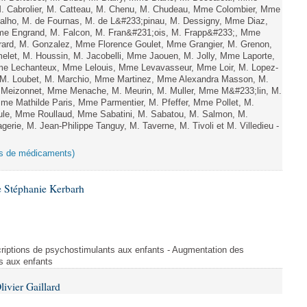
M. Cabrolier, M. Catteau, M. Chenu, M. Chudeau, Mme Colombier, Mme
lho, M. de Fournas, M. de L&#233;pinau, M. Dessigny, Mme Diaz,
e Engrand, M. Falcon, M. Fran&#231;ois, M. Frapp&#233;, Mme
 Girard, M. Gonzalez, Mme Florence Goulet, Mme Grangier, M. Grenon,
elet, M. Houssin, M. Jacobelli, Mme Jaouen, M. Jolly, Mme Laporte,
e Lechanteux, Mme Lelouis, Mme Levavasseur, Mme Loir, M. Lopez-
, M. Loubet, M. Marchio, Mme Martinez, Mme Alexandra Masson, M.
Meizonnet, Mme Menache, M. Meurin, M. Muller, Mme M&#233;lin, M.
e Mathilde Paris, Mme Parmentier, M. Pfeffer, Mme Pollet, M.
e, Mme Roullaud, Mme Sabatini, M. Sabatou, M. Salmon, M.
erie, M. Jean-Philippe Tanguy, M. Taverne, M. Tivoli et M. Villedieu -
ies de médicaments)
 Stéphanie Kerbarh
criptions de psychostimulants aux enfants - Augmentation des
s aux enfants
ivier Gaillard