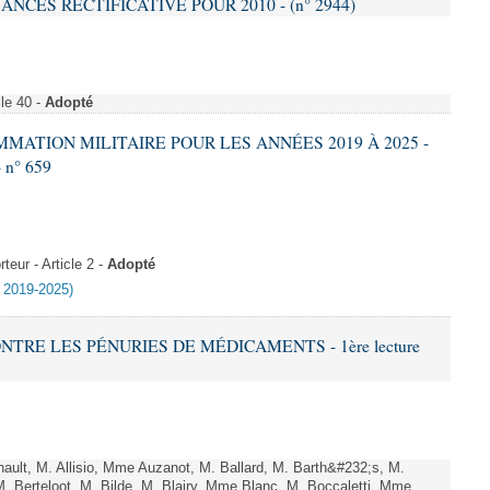
NANCES RECTIFICATIVE POUR 2010 - (n° 2944)
le 40 -
Adopté
AMMATION MILITAIRE POUR LES ANNÉES 2019 À 2025 -
- n° 659
eur - Article 2 -
Adopté
e 2019-2025)
ONTRE LES PÉNURIES DE MÉDICAMENTS - 1ère lecture
lt, M. Allisio, Mme Auzanot, M. Ballard, M. Barth&#232;s, M.
. Berteloot, M. Bilde, M. Blairy, Mme Blanc, M. Boccaletti, Mme