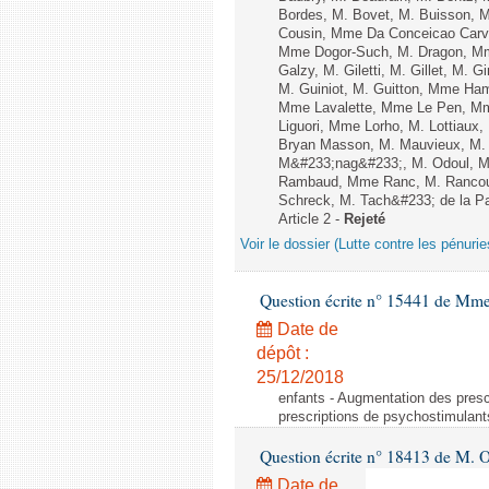
Bordes, M. Bovet, M. Buisson, 
Cousin, Mme Da Conceicao Carva
Mme Dogor-Such, M. Dragon, Mm
Galzy, M. Giletti, M. Gillet, M.
M. Guiniot, M. Guitton, Mme Ham
Mme Lavalette, Mme Le Pen, Mm
Liguori, Mme Lorho, M. Lottiaux
Bryan Masson, M. Mauvieux, M. 
M&#233;nag&#233;, M. Odoul, Mm
Rambaud, Mme Ranc, M. Rancoul
Schreck, M. Tach&#233; de la Pag
Article 2 -
Rejeté
Voir le dossier (Lutte contre les pénur
Question écrite n° 15441 de Mme
Date de
dépôt :
25/12/2018
enfants - Augmentation des pres
prescriptions de psychostimulant
Question écrite n° 18413 de M. Ol
Date de