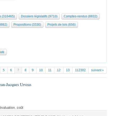
 (316465)
Dossiers législatifs (9710)
Comptes-rendus (8832)
3882)
Propositions (3330)
Projets de lois (656)
date
5
6
7
8
9
10
11
12
13
112382
suivant »
Jean-Jacques Urvoas
évaluation. coût