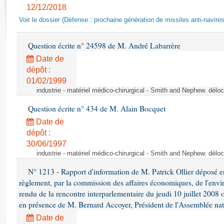
Rapports d'enquête
12/12/2018
Rapports législatifs
Voir le dossier (Défense : prochaine génération de missiles anti-navires
Rapports sur l'application des lois
Baromètre de l’application des lois
Question écrite n° 24598 de M. André Labarrère
Date de
Dossiers législatifs
dépôt :
01/02/1999
Budget et sécurité sociale
industrie - matériel médico-chirurgical - Smith and Nephew. délo
Questions écrites et orales
Comptes rendus des débats
Question écrite n° 434 de M. Alain Bocquet
Date de
dépôt :
30/06/1997
industrie - matériel médico-chirurgical - Smith and Nephew. délo
N° 1213 - Rapport d'information de M. Patrick Ollier déposé en
règlement, par la commission des affaires économiques, de l'envi
rendu de la rencontre interparlementaire du jeudi 10 juillet 2008 
en présence de M. Bernard Accoyer, Président de l'Assemblée nat
Date de