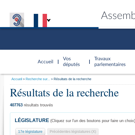
Assemb
Accèder à
la page
Vos
Travaux
Accueil
d'accueil
députés
parlementaires
Vous
Accueil
Recherche sur...
Résultats de la recherche
êtes
Résultats de la recherche
Général
ici
CONNEX
TRAVA
CONNA
DÉC
:
407763
résultats trouvés
LÉGISLATURE
(Cliquez sur l'un des boutons pour faire un choix
17e législature
Précédentes législatures (X)