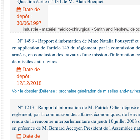
Question écrite n° 434 de M. Alain Bocquet
Rapports d'enquête
Rapports législatifs
Date de
dépôt :
Rapports sur l'application des lois
30/06/1997
Baromètre de l’application des lois
industrie - matériel médico-chirurgical - Smith and Nephew. délo
N° 1493 - Rapport d'information de Mme Natalia Pouzyreff et M
Dossiers législatifs
en application de l'article 145 du règlement, par la commission de
Budget et sécurité sociale
armées, en conclusion des travaux d'une mission d'information co
Questions écrites et orales
de missiles anti-navires
Comptes rendus des débats
Date de
dépôt :
12/12/2018
Voir le dossier (Défense : prochaine génération de missiles anti-navires
N° 1213 - Rapport d'information de M. Patrick Ollier déposé en
règlement, par la commission des affaires économiques, de l'envi
rendu de la rencontre interparlementaire du jeudi 10 juillet 2008 
en présence de M. Bernard Accoyer, Président de l'Assemblée nat
Date de