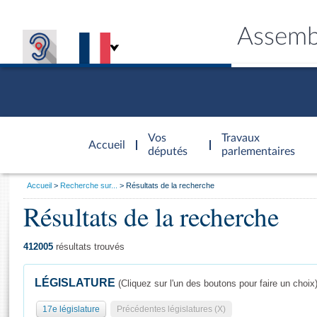
Assemb
Accèder à
la page
Vos
Travaux
Accueil
d'accueil
députés
parlementaires
Vous
Accueil
Recherche sur...
Résultats de la recherche
êtes
Résultats de la recherche
Général
ici
CONNEX
TRAVA
CONNA
DÉC
:
412005
résultats trouvés
LÉGISLATURE
(Cliquez sur l'un des boutons pour faire un choix
17e législature
Précédentes législatures (X)