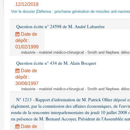
Rapports d'enquête
12/12/2018
Rapports législatifs
Voir le dossier (Défense : prochaine génération de missiles anti-navires
Rapports sur l'application des lois
Baromètre de l’application des lois
Question écrite n° 24598 de M. André Labarrère
Date de
Dossiers législatifs
dépôt :
01/02/1999
Budget et sécurité sociale
industrie - matériel médico-chirurgical - Smith and Nephew. délo
Questions écrites et orales
Comptes rendus des débats
Question écrite n° 434 de M. Alain Bocquet
Date de
dépôt :
30/06/1997
industrie - matériel médico-chirurgical - Smith and Nephew. délo
N° 1213 - Rapport d'information de M. Patrick Ollier déposé en
règlement, par la commission des affaires économiques, de l'envi
rendu de la rencontre interparlementaire du jeudi 10 juillet 2008 
en présence de M. Bernard Accoyer, Président de l'Assemblée nat
Date de