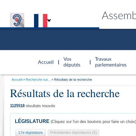
Assemb
Accèder à
la page
Vos
Travaux
Accueil
d'accueil
députés
parlementaires
Vous
Accueil
Recherche sur...
Résultats de la recherche
êtes
Résultats de la recherche
Général
ici
CONNEX
TRAVA
CONNA
DÉC
:
1125518
résultats trouvés
LÉGISLATURE
(Cliquez sur l'un des boutons pour faire un choix
17e législature
Précédentes législatures (X)