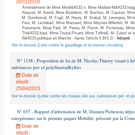
20/11/2019
Amendement de Mme Mirall&#232;s, Mme Maillart-M&#233;haign
Alauzet, M. Arend, Mme Brulebois, M. Buchou, M. Causse, Mme
M. Dombreval, M. Fugit, M. Haury, M. Krabal, M. Lavergne, Mm
Feur, M. Leclabart, Mme Marsaud, Mme Meynier-Millefert, M.
Panonacle, Mme Park, M. Perea, M. Perrot, M. Pichereau, Mme
Thi&#233;baut, Mme Toutut-Picard, Mme Tuffnell, M. Zulesi et 
R&#233;publique en Marche - Après l'article 5 BIS D -
Adopté
Voir le dossier (Lutte contre le gaspillage et économie circulaire)
N° 1138 - Proposition de loi de M. Nicolas Thierry visant à lutt
substances per- et polyfluoroalkylées
Date de
dépôt :
25/04/2023
Voir le dossier (Lutter contre les risques liés aux substances per- et po
N° 657 - Rapport d'information de M. Damien Pichereau déposé
européennes sur le premier paquet Mobilité, présenté par la Co
Date de
dépôt :