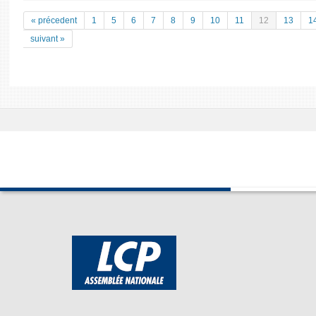
« précedent
1
5
6
7
8
9
10
11
12
13
1
suivant »