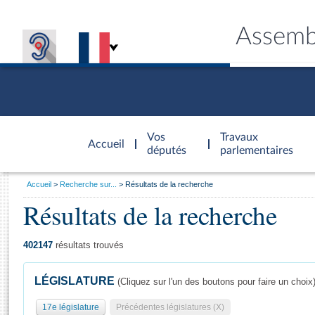
Assemb
Accèder à
la page
Vos
Travaux
Accueil
d'accueil
députés
parlementaires
Vous
Accueil
Recherche sur...
Résultats de la recherche
êtes
Résultats de la recherche
Général
ici
CONNEX
TRAVA
CONNA
DÉC
:
402147
résultats trouvés
LÉGISLATURE
(Cliquez sur l'un des boutons pour faire un choix
17e législature
Précédentes législatures (X)