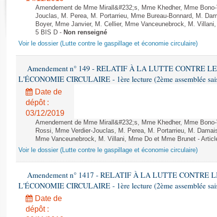
Rapports d'enquête
Amendement de Mme Mirall&#232;s, Mme Khedher, Mme Bono-
Rapports législatifs
Jouclas, M. Perea, M. Portarrieu, Mme Bureau-Bonnard, M. Da
Boyer, Mme Janvier, M. Cellier, Mme Vanceunebrock, M. Villani,
Rapports sur l'application des lois
5 BIS D -
Non renseigné
Baromètre de l’application des lois
Voir le dossier (Lutte contre le gaspillage et économie circulaire)
Dossiers législatifs
Amendement n° 149 - RELATIF À LA LUTTE CONTRE L
L'ÉCONOMIE CIRCULAIRE - 1ère lecture (2ème assemblée saisi
Budget et sécurité sociale
Questions écrites et orales
Date de
dépôt :
Comptes rendus des débats
03/12/2019
Amendement de Mme Mirall&#232;s, Mme Khedher, Mme Bono
Rossi, Mme Verdier-Jouclas, M. Perea, M. Portarrieu, M. Dama
Mme Vanceunebrock, M. Villani, Mme Do et Mme Brunet - Articl
Voir le dossier (Lutte contre le gaspillage et économie circulaire)
Amendement n° 1417 - RELATIF À LA LUTTE CONTRE 
L'ÉCONOMIE CIRCULAIRE - 1ère lecture (2ème assemblée saisi
Date de
dépôt :