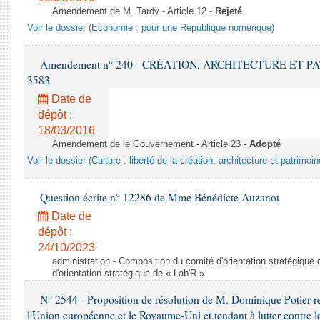
Rapports d'enquête
Amendement de M. Tardy - Article 12 -
Rejeté
Rapports législatifs
Voir le dossier (Economie : pour une République numérique)
Rapports sur l'application des lois
Baromètre de l’application des lois
Amendement n° 240 - CRÉATION, ARCHITECTURE ET PATRI
3583
Dossiers législatifs
Date de
dépôt :
Budget et sécurité sociale
18/03/2016
Questions écrites et orales
Amendement de le Gouvernement - Article 23 -
Adopté
Comptes rendus des débats
Voir le dossier (Culture : liberté de la création, architecture et patrimoin
Question écrite n° 12286 de Mme Bénédicte Auzanot
Date de
dépôt :
24/10/2023
administration - Composition du comité d'orientation stratégique
d'orientation stratégique de « Lab'R »
N° 2544 - Proposition de résolution de M. Dominique Potier rela
l'Union européenne et le Royaume-Uni et tendant à lutter contre le