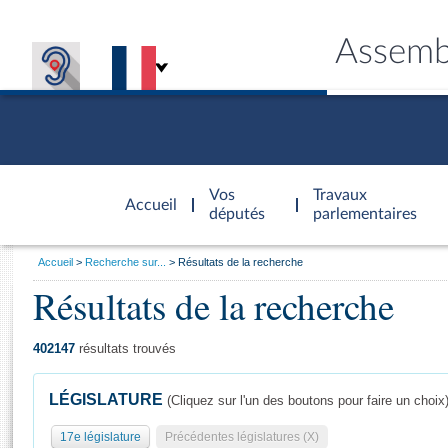
Assemb
Accèder à
la page
Vos
Travaux
Accueil
d'accueil
députés
parlementaires
Vous
Accueil
Recherche sur...
Résultats de la recherche
êtes
Résultats de la recherche
Général
ici
CONNEX
TRAVA
CONNA
DÉC
:
402147
résultats trouvés
LÉGISLATURE
(Cliquez sur l'un des boutons pour faire un choix
17e législature
Précédentes législatures (X)