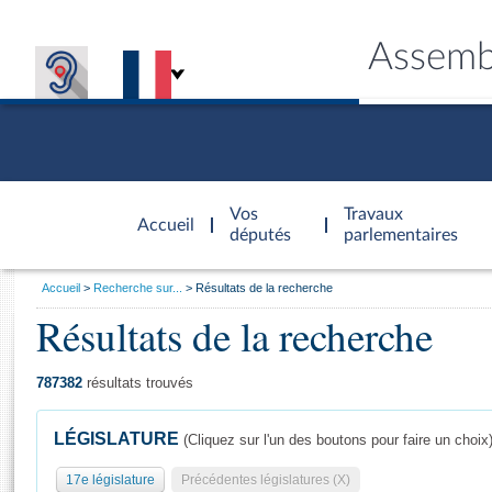
Assemb
Accèder à
la page
Vos
Travaux
Accueil
d'accueil
députés
parlementaires
Vous
Accueil
Recherche sur...
Résultats de la recherche
êtes
Résultats de la recherche
Général
ici
CONNEX
TRAVA
CONNA
DÉC
:
787382
résultats trouvés
LÉGISLATURE
(Cliquez sur l'un des boutons pour faire un choix
17e législature
Précédentes législatures (X)