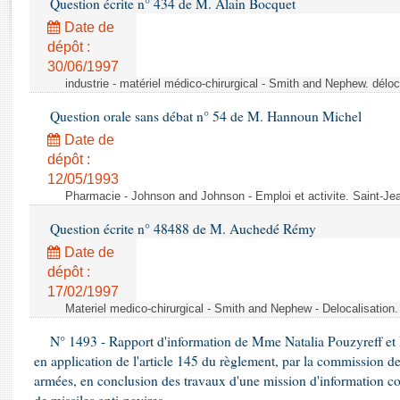
Question écrite n° 434 de M. Alain Bocquet
Rapports d'enquête
Rapports législatifs
Date de
dépôt :
Rapports sur l'application des lois
30/06/1997
Baromètre de l’application des lois
industrie - matériel médico-chirurgical - Smith and Nephew. délo
Question orale sans débat n° 54 de M. Hannoun Michel
Dossiers législatifs
Date de
Budget et sécurité sociale
dépôt :
Questions écrites et orales
12/05/1993
Comptes rendus des débats
Pharmacie - Johnson and Johnson - Emploi et activite. Saint-Je
Question écrite n° 48488 de M. Auchedé Rémy
Date de
dépôt :
17/02/1997
Materiel medico-chirurgical - Smith and Nephew - Delocalisatio
N° 1493 - Rapport d'information de Mme Natalia Pouzyreff et M
en application de l'article 145 du règlement, par la commission de
armées, en conclusion des travaux d'une mission d'information co