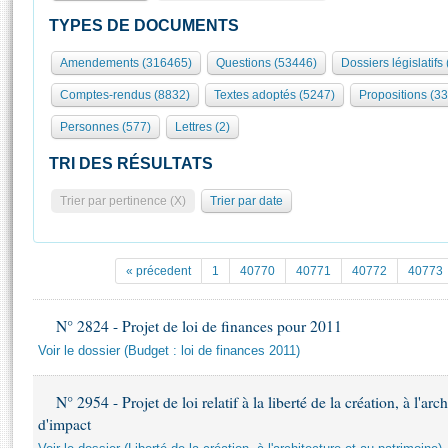
S'id
Présidence
Séance publique
Rôle et pouvoirs de l'Assemblée
Visiter l'Assemblée
TYPES DE DOCUMENTS
Fiches « Connaissance de l’Assemblée »
577 députés
Commissions et autres organes
Visite virtuelle du palais Bourbon
Amendements (316465)
Questions (53446)
Dossiers législatifs
Organisation de l'Assemblée
Groupes politiques
Europe et International
Assister à une séance
Mot
Comptes-rendus (8832)
Textes adoptés (5247)
Propositions (3
Présidence
Conférence des Présidents
Bureau
Collège des Ques
Élections législatives
Contrôle et évaluation
Accès des chercheurs à l’Assemblée
Personnes (577)
Lettres (2)
Congrès
Les évènements
S'inscrire
TRI DES RÉSULTATS
Pétitions
Statistiques et chiffres clés
Trier par pertinence (X)
Trier par date
Transparence et déontologie
Vous n'ave
Patrimoine
E
Documents de référence
La Bibliothèque
( Constitution | Règlement de l'Assemblée ... )
Documents parlementaires
« précedent
1
40770
40771
40772
40773
Les archives
Projets de loi
Contacts et plan d'accès
Propositions de loi
N° 2824 - Projet de loi de finances pour 2011
Histoire
Photos libres de droit
Amendements
Voir le dossier (Budget : loi de finances 2011)
Juniors
Textes adoptés
Anciennes législatures
N° 2954 - Projet de loi relatif à la liberté de la création, à l'ar
Liens vers les sites publics
d'impact
Rapports d'information