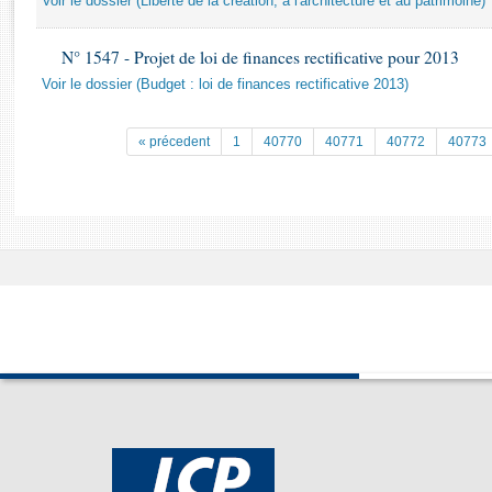
Voir le dossier (Liberté de la création, à l'architecture et au patrimoine)
Rapports d'enquête
Rapports législatifs
N° 1547 - Projet de loi de finances rectificative pour 2013
Rapports sur l'application des lois
Voir le dossier (Budget : loi de finances rectificative 2013)
Baromètre de l’application des lois
« précedent
1
40770
40771
40772
40773
Dossiers législatifs
Budget et sécurité sociale
Questions écrites et orales
Comptes rendus des débats