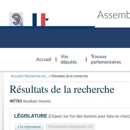
Assemb
Accèder à
la page
Vos
Travaux
Accueil
d'accueil
députés
parlementaires
Vous
Accueil
Recherche sur...
Résultats de la recherche
êtes
Résultats de la recherche
Général
ici
CONNEX
TRAVA
CONNA
DÉC
:
407763
résultats trouvés
LÉGISLATURE
(Cliquez sur l'un des boutons pour faire un choix
17e législature
Précédentes législatures (X)